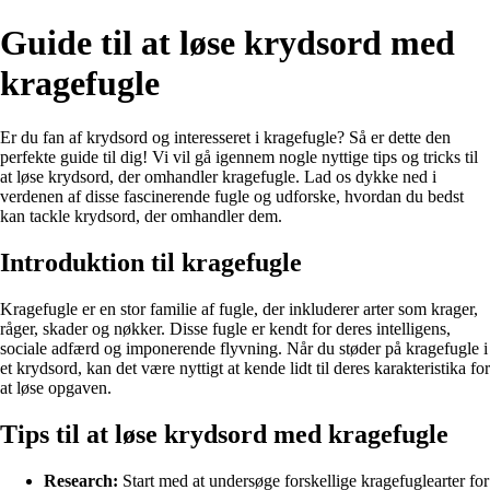
Guide til at løse krydsord med
kragefugle
Er du fan af krydsord og interesseret i kragefugle? Så er dette den
perfekte guide til dig! Vi vil gå igennem nogle nyttige tips og tricks til
at løse krydsord, der omhandler kragefugle. Lad os dykke ned i
verdenen af disse fascinerende fugle og udforske, hvordan du bedst
kan tackle krydsord, der omhandler dem.
Introduktion til kragefugle
Kragefugle er en stor familie af fugle, der inkluderer arter som krager,
råger, skader og nøkker. Disse fugle er kendt for deres intelligens,
sociale adfærd og imponerende flyvning. Når du støder på kragefugle i
et krydsord, kan det være nyttigt at kende lidt til deres karakteristika for
at løse opgaven.
Tips til at løse krydsord med kragefugle
Research:
Start med at undersøge forskellige kragefuglearter for