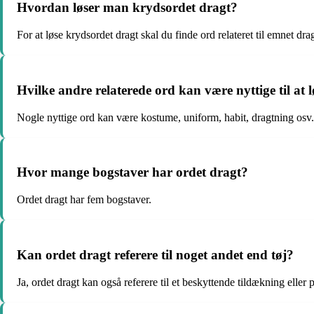
Hvordan løser man krydsordet dragt?
For at løse krydsordet dragt skal du finde ord relateret til emnet d
Hvilke andre relaterede ord kan være nyttige til at 
Nogle nyttige ord kan være kostume, uniform, habit, dragtning osv.
Hvor mange bogstaver har ordet dragt?
Ordet dragt har fem bogstaver.
Kan ordet dragt referere til noget andet end tøj?
Ja, ordet dragt kan også referere til et beskyttende tildækning eller 