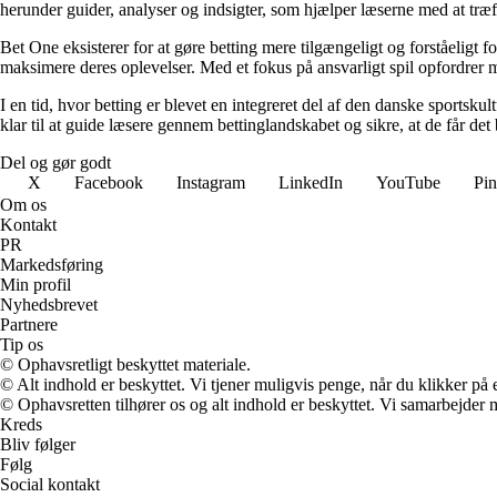
herunder guider, analyser og indsigter, som hjælper læserne med at træf
Bet One eksisterer for at gøre betting mere tilgængeligt og forståeligt f
maksimere deres oplevelser. Med et fokus på ansvarligt spil opfordrer m
I en tid, hvor betting er blevet en integreret del af den danske sportsku
klar til at guide læsere gennem bettinglandskabet og sikre, at de får det 
Del og gør godt
X
Facebook
Instagram
LinkedIn
YouTube
Pin
Om os
Kontakt
PR
Markedsføring
Min profil
Nyhedsbrevet
Partnere
Tip os
© Ophavsretligt beskyttet materiale.
© Alt indhold er beskyttet. Vi tjener muligvis penge, når du klikker på e
© Ophavsretten tilhører os og alt indhold er beskyttet. Vi samarbejder 
Kreds
Bliv følger
Følg
Social kontakt