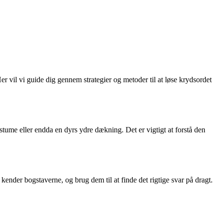
 Her vil vi guide dig gennem strategier og metoder til at løse krydsordet
stume eller endda en dyrs ydre dækning. Det er vigtigt at forstå den
 kender bogstaverne, og brug dem til at finde det rigtige svar på dragt.