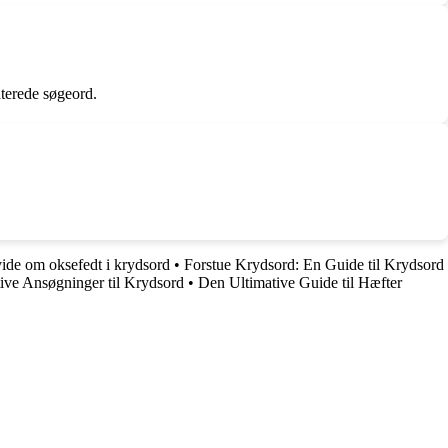
aterede søgeord.
vide om oksefedt i krydsord
•
Forstue Krydsord: En Guide til Krydsord
tive Ansøgninger til Krydsord
•
Den Ultimative Guide til Hæfter