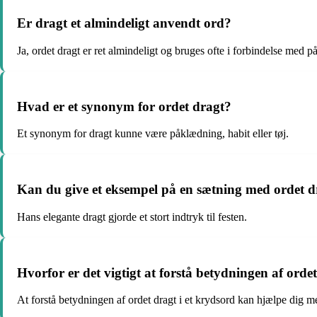
Er dragt et almindeligt anvendt ord?
Ja, ordet dragt er ret almindeligt og bruges ofte i forbindelse med 
Hvad er et synonym for ordet dragt?
Et synonym for dragt kunne være påklædning, habit eller tøj.
Kan du give et eksempel på en sætning med ordet d
Hans elegante dragt gjorde et stort indtryk til festen.
Hvorfor er det vigtigt at forstå betydningen af ordet
At forstå betydningen af ordet dragt i et krydsord kan hjælpe dig med