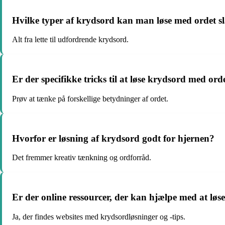
Hvilke typer af krydsord kan man løse med ordet s
Alt fra lette til udfordrende krydsord.
Er der specifikke tricks til at løse krydsord med ord
Prøv at tænke på forskellige betydninger af ordet.
Hvorfor er løsning af krydsord godt for hjernen?
Det fremmer kreativ tænkning og ordforråd.
Er der online ressourcer, der kan hjælpe med at lø
Ja, der findes websites med krydsordløsninger og -tips.