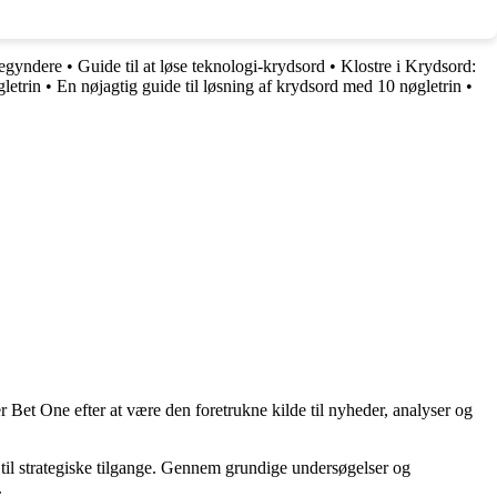
begyndere
•
Guide til at løse teknologi-krydsord
•
Klostre i Krydsord:
letrin
•
En nøjagtig guide til løsning af krydsord med 10 nøgletrin
•
 Bet One efter at være den foretrukne kilde til nyheder, analyser og
til strategiske tilgange. Gennem grundige undersøgelser og
.