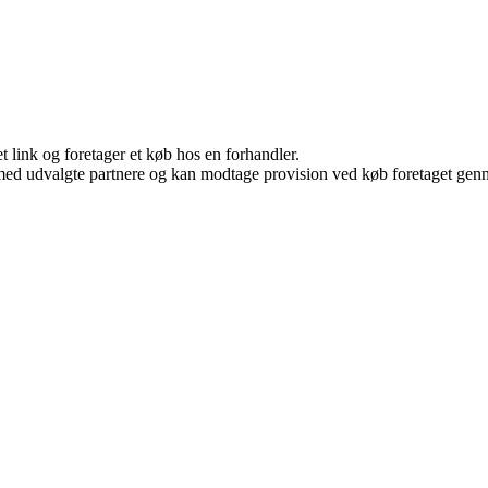
t link og foretager et køb hos en forhandler.
med udvalgte partnere og kan modtage provision ved køb foretaget gennem