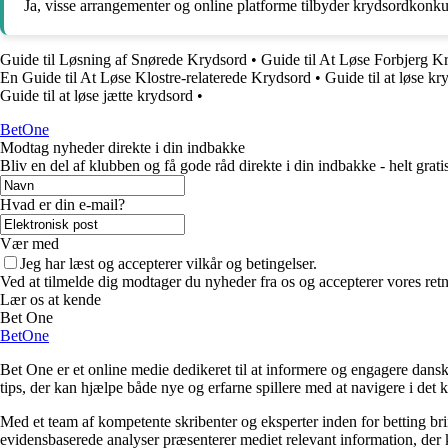
Ja, visse arrangementer og online platforme tilbyder krydsordkonku
Guide til Løsning af Snørede Krydsord
•
Guide til At Løse Forbjerg K
En Guide til At Løse Klostre-relaterede Krydsord
•
Guide til at løse kr
Guide til at løse jætte krydsord
•
BetOne
Modtag nyheder direkte i din indbakke
Bliv en del af klubben og få gode råd direkte i din indbakke - helt gratis
Hvad er din e-mail?
Vær med
Jeg har læst og accepterer vilkår og betingelser.
Ved at tilmelde dig modtager du nyheder fra os og accepterer vores retn
Lær os at kende
Bet One
BetOne
Bet One er et online medie dedikeret til at informere og engagere dansk
tips, der kan hjælpe både nye og erfarne spillere med at navigere i de
Med et team af kompetente skribenter og eksperter inden for betting br
evidensbaserede analyser præsenterer mediet relevant information, der 