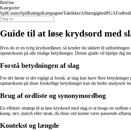
BetOne
Kategorier
Spil
Casino
Spil
Ratings
Kampagner
Taktikker
Afhængighed
PGA
Fodbol
Guide til at løse krydsord med s
Hvis du er en ivrig krydsordløser, så kender du sikkert til udfordringen v
opmærksom på alle mulige betydninger. Denne guide vil hjælpe dig med s
Forstå betydningen af slag
For det første er det vigtigt at forstå, at slag kan have flere betydning
opmærksom på disse forskellige betydninger kan du bedre analysere le
Brug af ordliste og synonymordbog
En effektiv strategi til at løse krydsord med slag er at bruge en ordli
kamp, tæv, punch eller steak, da disse ord kunne være passende afhæng
Kontekst og længde