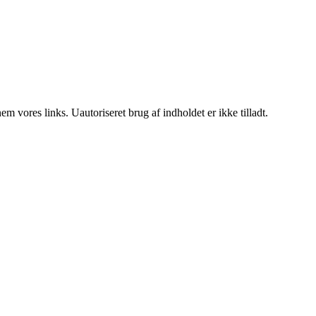
 vores links. Uautoriseret brug af indholdet er ikke tilladt.