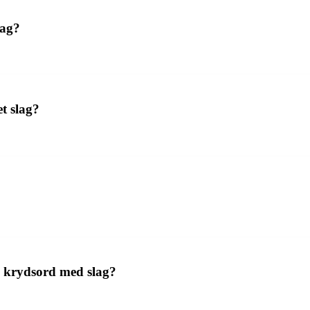
lag?
et slag?
se krydsord med slag?