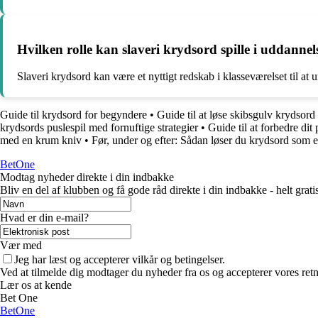
Hvilken rolle kan slaveri krydsord spille i uddan
Slaveri krydsord kan være et nyttigt redskab i klasseværelset til at
Guide til krydsord for begyndere
•
Guide til at løse skibsgulv krydsord
krydsords puslespil med fornuftige strategier
•
Guide til at forbedre dit
med en krum kniv
•
Før, under og efter: Sådan løser du krydsord som 
BetOne
Modtag nyheder direkte i din indbakke
Bliv en del af klubben og få gode råd direkte i din indbakke - helt gratis
Hvad er din e-mail?
Vær med
Jeg har læst og accepterer vilkår og betingelser.
Ved at tilmelde dig modtager du nyheder fra os og accepterer vores retn
Lær os at kende
Bet One
BetOne