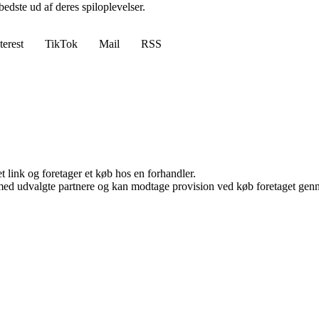
bedste ud af deres spiloplevelser.
terest
TikTok
Mail
RSS
t link og foretager et køb hos en forhandler.
med udvalgte partnere og kan modtage provision ved køb foretaget gennem