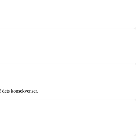
f dets konsekvenser.