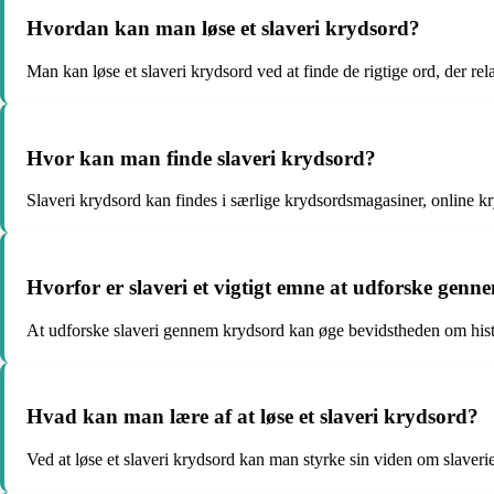
Hvordan kan man løse et slaveri krydsord?
Man kan løse et slaveri krydsord ved at finde de rigtige ord, der relat
Hvor kan man finde slaveri krydsord?
Slaveri krydsord kan findes i særlige krydsordsmagasiner, online 
Hvorfor er slaveri et vigtigt emne at udforske gen
At udforske slaveri gennem krydsord kan øge bevidstheden om histo
Hvad kan man lære af at løse et slaveri krydsord?
Ved at løse et slaveri krydsord kan man styrke sin viden om slaverie