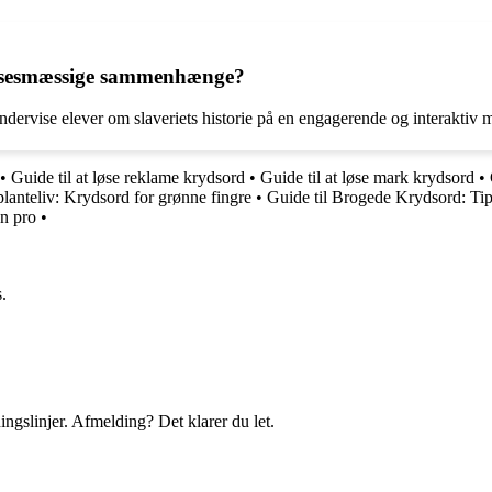
nelsesmæssige sammenhænge?
 undervise elever om slaveriets historie på en engagerende og interaktiv 
•
Guide til at løse reklame krydsord
•
Guide til at løse mark krydsord
•
 planteliv: Krydsord for grønne fingre
•
Guide til Brogede Krydsord: Tips 
en pro
•
.
ingslinjer. Afmelding? Det klarer du let.