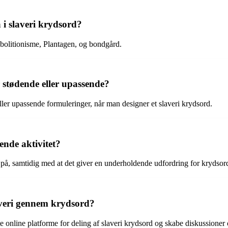
å i slaveri krydsord?
abolitionisme, Plantagen, og bondgård.
stødende eller upassende?
ller upassende formuleringer, når man designer et slaveri krydsord.
ende aktivitet?
 på, samtidig med at det giver en underholdende udfordring for krydsord
averi gennem krydsord?
 online platforme for deling af slaveri krydsord og skabe diskussione