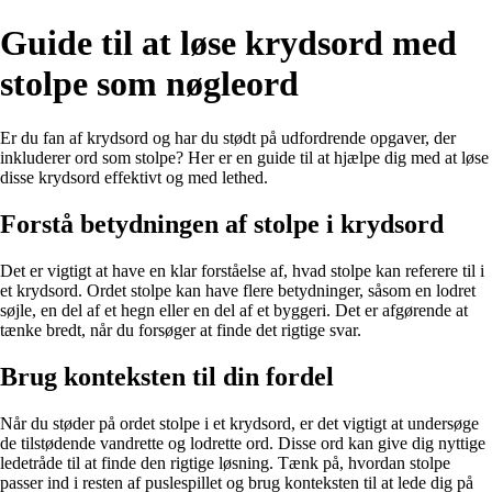
Guide til at løse krydsord med
stolpe som nøgleord
Er du fan af krydsord og har du stødt på udfordrende opgaver, der
inkluderer ord som stolpe? Her er en guide til at hjælpe dig med at løse
disse krydsord effektivt og med lethed.
Forstå betydningen af stolpe i krydsord
Det er vigtigt at have en klar forståelse af, hvad stolpe kan referere til i
et krydsord. Ordet stolpe kan have flere betydninger, såsom en lodret
søjle, en del af et hegn eller en del af et byggeri. Det er afgørende at
tænke bredt, når du forsøger at finde det rigtige svar.
Brug konteksten til din fordel
Når du støder på ordet stolpe i et krydsord, er det vigtigt at undersøge
de tilstødende vandrette og lodrette ord. Disse ord kan give dig nyttige
ledetråde til at finde den rigtige løsning. Tænk på, hvordan stolpe
passer ind i resten af puslespillet og brug konteksten til at lede dig på