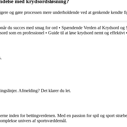
bindelse med krydsordsløsning?
igere og gøre processen mere underholdende ved at genkende kendte fi
opnår du succes med smag for ord
•
Spændende Verden af Krydsord og S
sord som en professionel
•
Guide til at løse krydsord nemt og effektivt
.
ingslinjer. Afmelding? Det klarer du let.
erne inden for bettingverdenen. Med en passion for spil og sport stræber
t komplekse univers af sportsvæddemål.