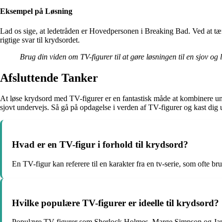
Eksempel på Løsning
Lad os sige, at ledetråden er Hovedpersonen i Breaking Bad. Ved at tæ
rigtige svar til krydsordet.
Brug din viden om TV-figurer til at gøre løsningen til en sjov og 
Afsluttende Tanker
At løse krydsord med TV-figurer er en fantastisk måde at kombinere und
sjovt undervejs. Så gå på opdagelse i verden af TV-figurer og kast dig 
Hvad er en TV-figur i forhold til krydsord?
En TV-figur kan referere til en karakter fra en tv-serie, som ofte br
Hvilke populære TV-figurer er ideelle til krydsord?
Populære TV-figurer som Sherlock Holmes, Marge Simpson og James