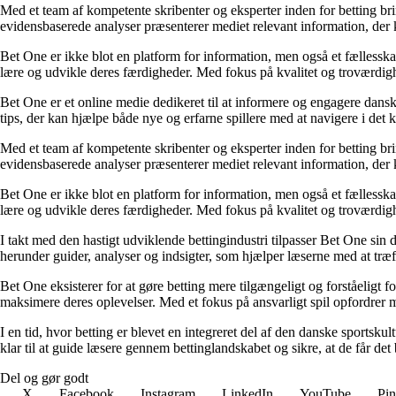
Med et team af kompetente skribenter og eksperter inden for betting br
evidensbaserede analyser præsenterer mediet relevant information, der 
Bet One er ikke blot en platform for information, men også et fællesskab 
lære og udvikle deres færdigheder. Med fokus på kvalitet og troværdighe
Bet One er et online medie dedikeret til at informere og engagere dansk
tips, der kan hjælpe både nye og erfarne spillere med at navigere i de
Med et team af kompetente skribenter og eksperter inden for betting br
evidensbaserede analyser præsenterer mediet relevant information, der 
Bet One er ikke blot en platform for information, men også et fællesskab 
lære og udvikle deres færdigheder. Med fokus på kvalitet og troværdighe
I takt med den hastigt udviklende bettingindustri tilpasser Bet One sin d
herunder guider, analyser og indsigter, som hjælper læserne med at træf
Bet One eksisterer for at gøre betting mere tilgængeligt og forståeligt f
maksimere deres oplevelser. Med et fokus på ansvarligt spil opfordrer m
I en tid, hvor betting er blevet en integreret del af den danske sportsku
klar til at guide læsere gennem bettinglandskabet og sikre, at de får det 
Del og gør godt
X
Facebook
Instagram
LinkedIn
YouTube
Pin