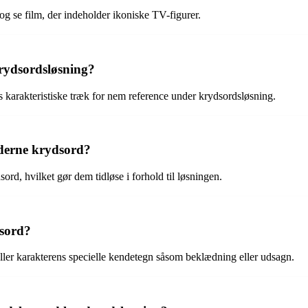
og se film, der indeholder ikoniske TV-figurer.
 krydsordsløsning?
res karakteristiske træk for nem reference under krydsordsløsning.
oderne krydsord?
sord, hvilket gør dem tidløse i forhold til løsningen.
dsord?
 eller karakterens specielle kendetegn såsom beklædning eller udsagn.