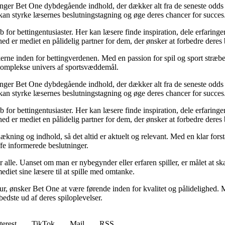
inger Bet One dybdegående indhold, der dækker alt fra de seneste odds 
kan styrke læsernes beslutningstagning og øge deres chancer for succes
for bettingentusiaster. Her kan læsere finde inspiration, dele erfaringer
d er mediet en pålidelig partner for dem, der ønsker at forbedre deres 
erne inden for bettingverdenen. Med en passion for spil og sport stræber
t komplekse univers af sportsvæddemål.
inger Bet One dybdegående indhold, der dækker alt fra de seneste odds 
kan styrke læsernes beslutningstagning og øge deres chancer for succes
for bettingentusiaster. Her kan læsere finde inspiration, dele erfaringer
d er mediet en pålidelig partner for dem, der ønsker at forbedre deres 
ækning og indhold, så det altid er aktuelt og relevant. Med en klar forstå
fe informerede beslutninger.
or alle. Uanset om man er nybegynder eller erfaren spiller, er målet at s
ediet sine læsere til at spille med omtanke.
ltur, ønsker Bet One at være førende inden for kvalitet og pålidelighed. M
bedste ud af deres spiloplevelser.
terest
TikTok
Mail
RSS