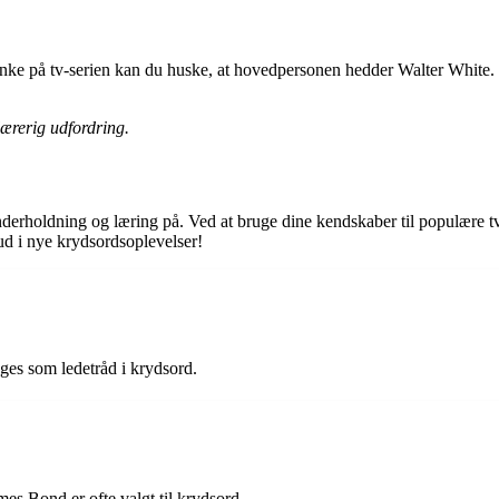
nke på tv-serien kan du huske, at hovedpersonen hedder Walter White. 
lærerig udfordring.
erholdning og læring på. Ved at bruge dine kendskaber til populære tv-
ud i nye krydsordsoplevelser!
uges som ledetråd i krydsord.
 Bond er ofte valgt til krydsord.