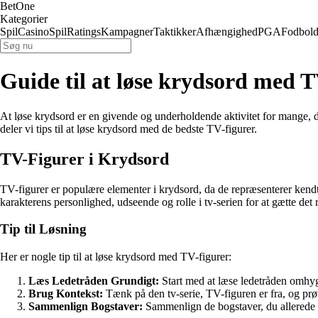
BetOne
Kategorier
Spil
Casino
Spil
Ratings
Kampagner
Taktikker
Afhængighed
PGA
Fodbol
Guide til at løse krydsord med T
At løse krydsord er en givende og underholdende aktivitet for mange, da
deler vi tips til at løse krydsord med de bedste TV-figurer.
TV-Figurer i Krydsord
TV-figurer er populære elementer i krydsord, da de repræsenterer kendt
karakterens personlighed, udseende og rolle i tv-serien for at gætte det r
Tip til Løsning
Her er nogle tip til at løse krydsord med TV-figurer:
Læs Ledetråden Grundigt:
Start med at læse ledetråden omhyg
Brug Kontekst:
Tænk på den tv-serie, TV-figuren er fra, og pr
Sammenlign Bogstaver:
Sammenlign de bogstaver, du allerede h