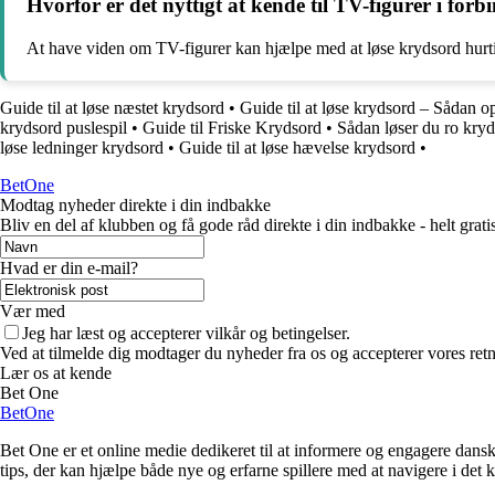
Hvorfor er det nyttigt at kende til TV-figurer i for
At have viden om TV-figurer kan hjælpe med at løse krydsord hurt
Guide til at løse næstet krydsord
•
Guide til at løse krydsord – Sådan 
krydsord puslespil
•
Guide til Friske Krydsord
•
Sådan løser du ro kryd
løse ledninger krydsord
•
Guide til at løse hævelse krydsord
•
BetOne
Modtag nyheder direkte i din indbakke
Bliv en del af klubben og få gode råd direkte i din indbakke - helt gratis
Hvad er din e-mail?
Vær med
Jeg har læst og accepterer vilkår og betingelser.
Ved at tilmelde dig modtager du nyheder fra os og accepterer vores retn
Lær os at kende
Bet One
BetOne
Bet One er et online medie dedikeret til at informere og engagere dansk
tips, der kan hjælpe både nye og erfarne spillere med at navigere i de