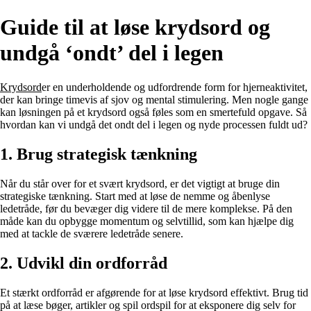
Guide til at løse krydsord og
undgå ‘ondt’ del i legen
Krydsord
er en underholdende og udfordrende form for hjerneaktivitet,
der kan bringe timevis af sjov og mental stimulering. Men nogle gange
kan løsningen på et krydsord også føles som en smertefuld opgave. Så
hvordan kan vi undgå det ondt del i legen og nyde processen fuldt ud?
1. Brug strategisk tænkning
Når du står over for et svært krydsord, er det vigtigt at bruge din
strategiske tænkning. Start med at løse de nemme og åbenlyse
ledetråde, før du bevæger dig videre til de mere komplekse. På den
måde kan du opbygge momentum og selvtillid, som kan hjælpe dig
med at tackle de sværere ledetråde senere.
2. Udvikl din ordforråd
Et stærkt ordforråd er afgørende for at løse krydsord effektivt. Brug tid
på at læse bøger, artikler og spil ordspil for at eksponere dig selv for