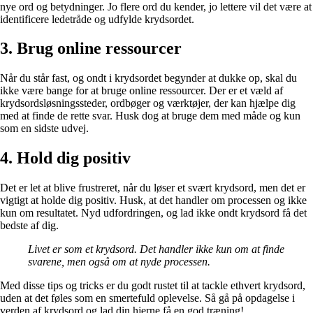
nye ord og betydninger. Jo flere ord du kender, jo lettere vil det være at
identificere ledetråde og udfylde krydsordet.
3. Brug online ressourcer
Når du står fast, og ondt i krydsordet begynder at dukke op, skal du
ikke være bange for at bruge online ressourcer. Der er et væld af
krydsordsløsningssteder, ordbøger og værktøjer, der kan hjælpe dig
med at finde de rette svar. Husk dog at bruge dem med måde og kun
som en sidste udvej.
4. Hold dig positiv
Det er let at blive frustreret, når du løser et svært krydsord, men det er
vigtigt at holde dig positiv. Husk, at det handler om processen og ikke
kun om resultatet. Nyd udfordringen, og lad ikke ondt krydsord få det
bedste af dig.
Livet er som et krydsord. Det handler ikke kun om at finde
svarene, men også om at nyde processen.
Med disse tips og tricks er du godt rustet til at tackle ethvert krydsord,
uden at det føles som en smertefuld oplevelse. Så gå på opdagelse i
verden af krydsord og lad din hjerne få en god træning!