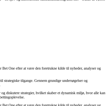
 Bet One efter at være den foretrukne kilde til nyheder, analyser og
til strategiske tilgange. Gennem grundige undersøgelser og
.
 og diskutere strategier, hvilket skaber et dynamisk miljø, hvor alle kan
bettingoplevelse.
 Bet One efter at være den foretrukne kilde til nyheder, analyser og