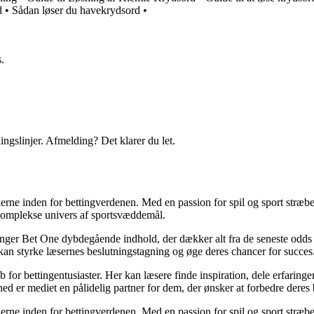
d
•
Sådan løser du havekrydsord
•
.
ingslinjer. Afmelding? Det klarer du let.
erne inden for bettingverdenen. Med en passion for spil og sport stræber
t komplekse univers af sportsvæddemål.
inger Bet One dybdegående indhold, der dækker alt fra de seneste odds 
kan styrke læsernes beslutningstagning og øge deres chancer for succes
for bettingentusiaster. Her kan læsere finde inspiration, dele erfaringer
d er mediet en pålidelig partner for dem, der ønsker at forbedre deres 
erne inden for bettingverdenen. Med en passion for spil og sport stræber