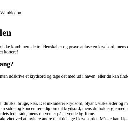
d
Wimbledon
llen
r ikke kombinere de to lidenskaber og prøve at løse en krydsord, mens d
t kortere!
gang?
en udskrive et krydsord og tage det med ud i haven, eller du kan finde 
 alt, du skal bruge, klar. Det inkluderer krydsord, blyant, viskelæder og
 kan sidde og koncentrere dig om dit krydsord, mens du holder øje med
rdets ledetråde, mens du venter på at vende bøfferne.
ktivitet ved at invitere andre til at deltage i krydsordet. Måske kan I l