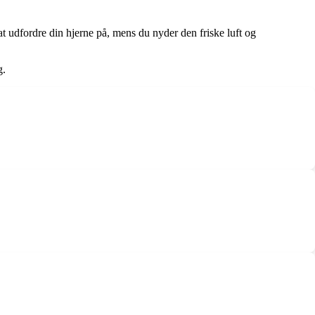
at udfordre din hjerne på, mens du nyder den friske luft og
g.