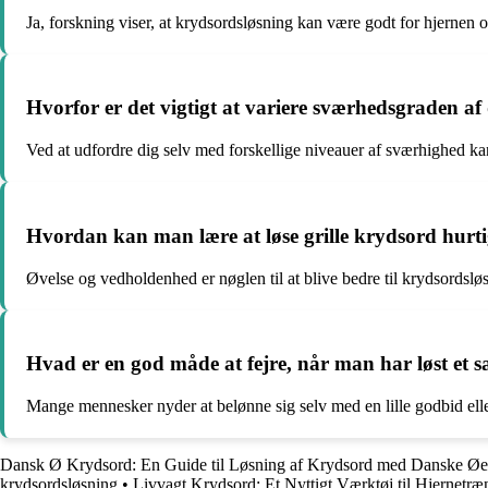
Ja, forskning viser, at krydsordsløsning kan være godt for hjerne
Hvorfor er det vigtigt at variere sværhedsgraden af
Ved at udfordre dig selv med forskellige niveauer af sværhighed ka
Hvordan kan man lære at løse grille krydsord hurti
Øvelse og vedholdenhed er nøglen til at blive bedre til krydsordslø
Hvad er en god måde at fejre, når man har løst et s
Mange mennesker nyder at belønne sig selv med en lille godbid eller
Dansk Ø Krydsord: En Guide til Løsning af Krydsord med Danske Øe
krydsordsløsning
•
Livvagt Krydsord: Et Nyttigt Værktøj til Hjernetræ