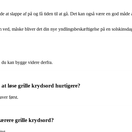
e at slappe af på og få tiden til at gå. Det kan også være en god måde 
m ved, måske bliver det din nye yndlingsbeskæftigelse på en solskinsda
 du kan bygge videre derfra.
 at løse grille krydsord hurtigere?
ver først.
værere grille krydsord?
ing.