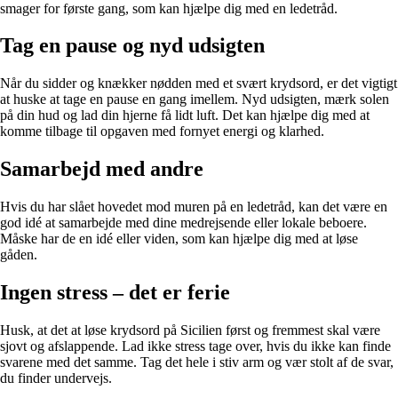
smager for første gang, som kan hjælpe dig med en ledetråd.
Tag en pause og nyd udsigten
Når du sidder og knækker nødden med et svært krydsord, er det vigtigt
at huske at tage en pause en gang imellem. Nyd udsigten, mærk solen
på din hud og lad din hjerne få lidt luft. Det kan hjælpe dig med at
komme tilbage til opgaven med fornyet energi og klarhed.
Samarbejd med andre
Hvis du har slået hovedet mod muren på en ledetråd, kan det være en
god idé at samarbejde med dine medrejsende eller lokale beboere.
Måske har de en idé eller viden, som kan hjælpe dig med at løse
gåden.
Ingen stress – det er ferie
Husk, at det at løse krydsord på Sicilien først og fremmest skal være
sjovt og afslappende. Lad ikke stress tage over, hvis du ikke kan finde
svarene med det samme. Tag det hele i stiv arm og vær stolt af de svar,
du finder undervejs.