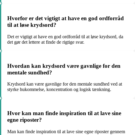
Hvorfor er det vigtigt at have en god ordforråd
til at løse krydsord?
Det er vigtigt at have en god ordforråd til at løse krydsord, da
det gør det lettere at finde de rigtige svar.
Hvordan kan krydsord være gavnlige for den
mentale sundhed?
Krydsord kan være gavnlige for den mentale sundhed ved at
styrke hukommelse, koncentration og logisk tænkning.
Hvor kan man finde inspiration til at lave sine
egne riposter?
Man kan finde inspiration til at lave sine egne riposter gennem