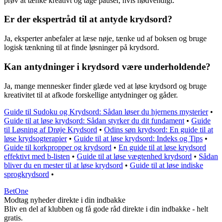
prøv at tænke kreativt og tage pauser, hvis nødvendigt.
Er der ekspertråd til at antyde krydsord?
Ja, eksperter anbefaler at læse nøje, tænke ud af boksen og bruge
logisk tænkning til at finde løsninger på krydsord.
Kan antydninger i krydsord være underholdende?
Ja, mange mennesker finder glæde ved at løse krydsord og bruge
kreativitet til at afkode forskellige antydninger og gåder.
Guide til Sudoku og Krydsord: Sådan løser du hjernens mysterier
•
Guide til at løse krydsord: Sådan styrker du dit fundament
•
Guide
til Løsning af Drøje Krydsord
•
Odins søn krydsord: En guide til at
løse krydsogterapier
•
Guide til at løse krydsord: Indeks og Tips
•
Guide til korkpropper og krydsord
•
En guide til at løse krydsord
effektivt med b-listen
•
Guide til at løse vægtenhed krydsord
•
Sådan
bliver du en mester til at løse krydsord
•
Guide til at løse indiske
sprogkrydsord
•
BetOne
Modtag nyheder direkte i din indbakke
Bliv en del af klubben og få gode råd direkte i din indbakke - helt
gratis.