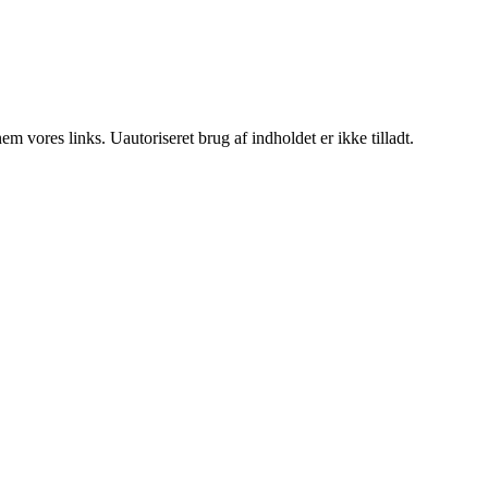
 vores links. Uautoriseret brug af indholdet er ikke tilladt.