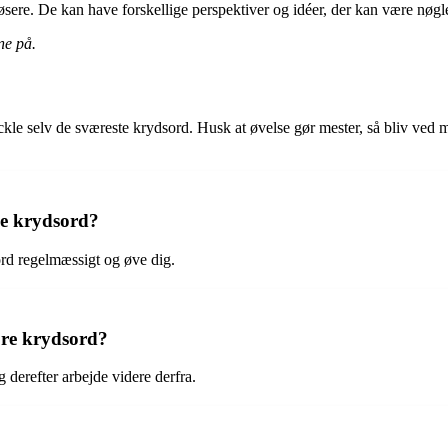
re. De kan have forskellige perspektiver og idéer, der kan være nøglen
ne på.
ackle selv de sværeste krydsord. Husk at øvelse gør mester, så bliv ved 
se krydsord?
ord regelmæssigt og øve dig.
ære krydsord?
g derefter arbejde videre derfra.