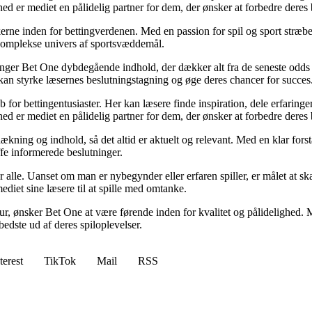
d er mediet en pålidelig partner for dem, der ønsker at forbedre deres 
erne inden for bettingverdenen. Med en passion for spil og sport stræber
t komplekse univers af sportsvæddemål.
inger Bet One dybdegående indhold, der dækker alt fra de seneste odds 
kan styrke læsernes beslutningstagning og øge deres chancer for succes
for bettingentusiaster. Her kan læsere finde inspiration, dele erfaringer
d er mediet en pålidelig partner for dem, der ønsker at forbedre deres 
ækning og indhold, så det altid er aktuelt og relevant. Med en klar forstå
fe informerede beslutninger.
or alle. Uanset om man er nybegynder eller erfaren spiller, er målet at s
ediet sine læsere til at spille med omtanke.
ltur, ønsker Bet One at være førende inden for kvalitet og pålidelighed. M
bedste ud af deres spiloplevelser.
terest
TikTok
Mail
RSS