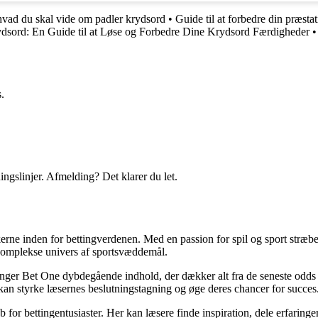
hvad du skal vide om padler krydsord
•
Guide til at forbedre din præsta
dsord: En Guide til at Løse og Forbedre Dine Krydsord Færdigheder
.
ingslinjer. Afmelding? Det klarer du let.
erne inden for bettingverdenen. Med en passion for spil og sport stræber
t komplekse univers af sportsvæddemål.
inger Bet One dybdegående indhold, der dækker alt fra de seneste odds 
kan styrke læsernes beslutningstagning og øge deres chancer for succes
for bettingentusiaster. Her kan læsere finde inspiration, dele erfaringer