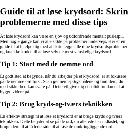
Guide til at løse krydsord: Skrin
problemerne med disse tips
At løse krydsord kan være en sjov og udfordrende mentalt puslespil.
Men nogle gange kan vi alle støde på problemer undervejs. Her er en
guide til at hjælpe dig med at skrinlægge alle dine krydsordsproblemer
og knække koden til at løse selv de mest vanskelige krydsord.
Tip 1: Start med de nemme ord
Et godt sted at begynde, når du arbejder på et krydsord, er at fokusere
på de nemme ord først. Scan gennem spørgsmålene og find dem, du
med sikkerhed kan svare på. Dette vil give dig et solidt fundament at
bygge videre på.
Tip 2: Brug kryds-og-tværs teknikken
En effektiv strategi til at løse et krydsord er at bruge kryds-og-tværs
teknikken. Dette betyder at se på de ord, du allerede har indtastet, og
bruge dem til at få ledetråde til at løse de omkringliggende ord.