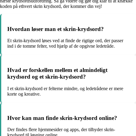
næste krydsordsudfordring. Så gå videre og gør dig klar til at knække
koden på ethvert skrin krydsord, der kommer din vej!
Hvordan løser man et skrin-krydsord?
Et skrin-krydsord løses ved at finde de rigtige ord, der passer
ind i de tomme felter, ved hjælp af de opgivne ledetråde.
Hvad er forskellen mellem et almindeligt
krydsord og et skrin-krydsord?
I et skrin-krydsord er felterne mindre, og ledetrådene er mere
korte og kreative.
Hvor kan man finde skrin-krydsord online?
Der findes flere hjemmesider og apps, der tilbyder skrin-
krydsord til løsning online.