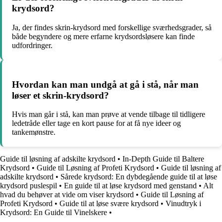
krydsord?
Ja, der findes skrin-krydsord med forskellige sværhedsgrader, så
både begyndere og mere erfarne krydsordsløsere kan finde
udfordringer.
Hvordan kan man undgå at gå i stå, når man
løser et skrin-krydsord?
Hvis man går i stå, kan man prøve at vende tilbage til tidligere
ledetråde eller tage en kort pause for at få nye ideer og
tankemønstre.
Guide til løsning af adskilte krydsord
•
In-Depth Guide til Baltere
Krydsord
•
Guide til Løsning af Profeti Krydsord
•
Guide til løsning af
adskilte krydsord
•
Sårede krydsord: En dybdegående guide til at løse
krydsord puslespil
•
En guide til at løse krydsord med genstand
•
Alt
hvad du behøver at vide om viser krydsord
•
Guide til Løsning af
Profeti Krydsord
•
Guide til at løse svære krydsord
•
Vinudtryk i
Krydsord: En Guide til Vinelskere
•