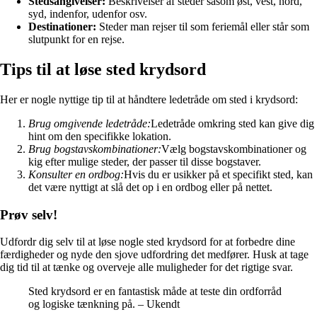
Stedsangivelser:
Beskrivelser af steder såsom øst, vest, nord,
syd, indenfor, udenfor osv.
Destinationer:
Steder man rejser til som feriemål eller står som
slutpunkt for en rejse.
Tips til at løse sted krydsord
Her er nogle nyttige tip til at håndtere ledetråde om sted i krydsord:
Brug omgivende ledetråde:
Ledetråde omkring sted kan give dig
hint om den specifikke lokation.
Brug bogstavskombinationer:
Vælg bogstavskombinationer og
kig efter mulige steder, der passer til disse bogstaver.
Konsulter en ordbog:
Hvis du er usikker på et specifikt sted, kan
det være nyttigt at slå det op i en ordbog eller på nettet.
Prøv selv!
Udfordr dig selv til at løse nogle sted krydsord for at forbedre dine
færdigheder og nyde den sjove udfordring det medfører. Husk at tage
dig tid til at tænke og overveje alle muligheder for det rigtige svar.
Sted krydsord er en fantastisk måde at teste din ordforråd
og logiske tænkning på. – Ukendt