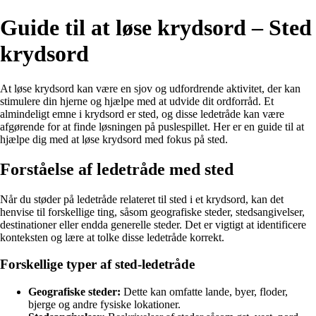
Guide til at løse krydsord – Sted
krydsord
At løse krydsord kan være en sjov og udfordrende aktivitet, der kan
stimulere din hjerne og hjælpe med at udvide dit ordforråd. Et
almindeligt emne i krydsord er sted, og disse ledetråde kan være
afgørende for at finde løsningen på puslespillet. Her er en guide til at
hjælpe dig med at løse krydsord med fokus på sted.
Forståelse af ledetråde med sted
Når du støder på ledetråde relateret til sted i et krydsord, kan det
henvise til forskellige ting, såsom geografiske steder, stedsangivelser,
destinationer eller endda generelle steder. Det er vigtigt at identificere
konteksten og lære at tolke disse ledetråde korrekt.
Forskellige typer af sted-ledetråde
Geografiske steder:
Dette kan omfatte lande, byer, floder,
bjerge og andre fysiske lokationer.