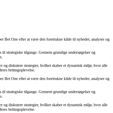
er Bet One efter at være den foretrukne kilde til nyheder, analyser og
s til strategiske tilgange. Gennem grundige undersøgelser og
s.
r og diskutere strategier, hvilket skaber et dynamisk miljø, hvor alle
deres bettingoplevelse.
er Bet One efter at være den foretrukne kilde til nyheder, analyser og
s til strategiske tilgange. Gennem grundige undersøgelser og
s.
r og diskutere strategier, hvilket skaber et dynamisk miljø, hvor alle
deres bettingoplevelse.