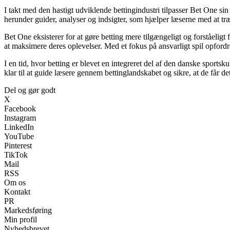
I takt med den hastigt udviklende bettingindustri tilpasser Bet One sin 
herunder guider, analyser og indsigter, som hjælper læserne med at tr
Bet One eksisterer for at gøre betting mere tilgængeligt og forståeligt
at maksimere deres oplevelser. Med et fokus på ansvarligt spil opfordre
I en tid, hvor betting er blevet en integreret del af den danske sportsk
klar til at guide læsere gennem bettinglandskabet og sikre, at de får de
Del og gør godt
X
Facebook
Instagram
LinkedIn
YouTube
Pinterest
TikTok
Mail
RSS
Om os
Kontakt
PR
Markedsføring
Min profil
Nyhedsbrevet