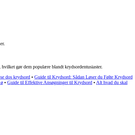
er.
, hvilket gør dem populære blandt krydsordentusiaster.
løse dos krydsord
•
Guide til Krydsord: Sådan Løser du Følte Krydsord
 ø
•
Guide til Effektive Ansøgninger til Krydsord
•
Alt hvad du skal