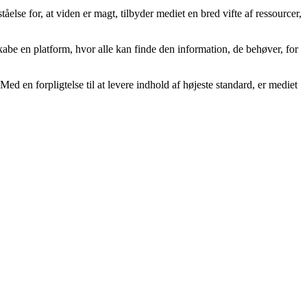
åelse for, at viden er magt, tilbyder mediet en bred vifte af ressourcer,
 skabe en platform, hvor alle kan finde den information, de behøver, for
Med en forpligtelse til at levere indhold af højeste standard, er mediet