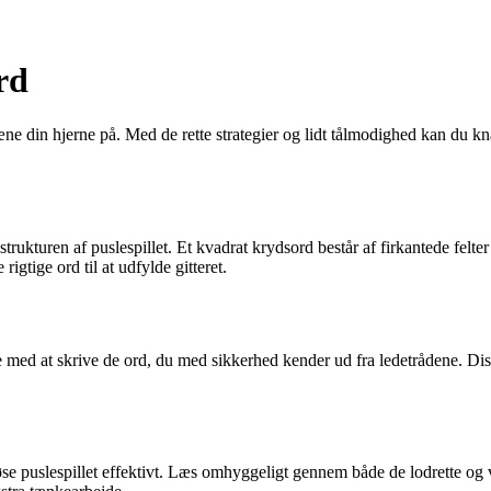
rd
æne din hjerne på. Med de rette strategier og lidt tålmodighed kan du
strukturen af puslespillet. Et kvadrat krydsord består af firkantede felter
igtige ord til at udfylde gitteret.
te med at skrive de ord, du med sikkerhed kender ud fra ledetrådene. Di
øse puslespillet effektivt. Læs omhyggeligt gennem både de lodrette og 