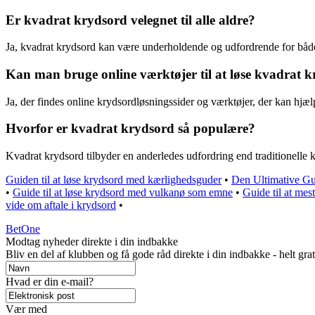
Er kvadrat krydsord velegnet til alle aldre?
Ja, kvadrat krydsord kan være underholdende og udfordrende for både
Kan man bruge online værktøjer til at løse kvadrat 
Ja, der findes online krydsordløsningssider og værktøjer, der kan hjæ
Hvorfor er kvadrat krydsord så populære?
Kvadrat krydsord tilbyder en anderledes udfordring end traditionelle
Guiden til at løse krydsord med kærlighedsguder
•
Den Ultimative Gu
•
Guide til at løse krydsord med vulkanø som emne
•
Guide til at mes
vide om aftale i krydsord
•
BetOne
Modtag nyheder direkte i din indbakke
Bliv en del af klubben og få gode råd direkte i din indbakke - helt grat
Hvad er din e-mail?
Vær med