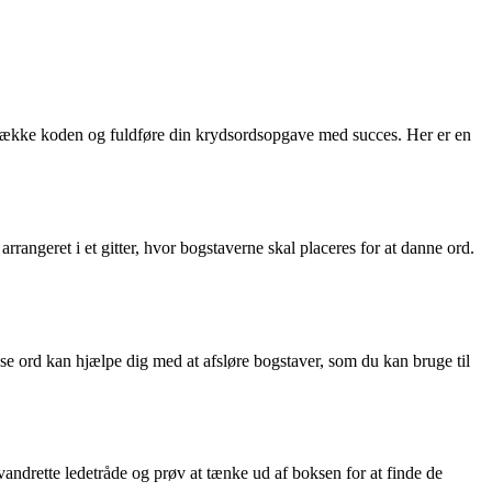
 knække koden og fuldføre din krydsordsopgave med succes. Her er en
 arrangeret i et gitter, hvor bogstaverne skal placeres for at danne ord.
sse ord kan hjælpe dig med at afsløre bogstaver, som du kan bruge til
vandrette ledetråde og prøv at tænke ud af boksen for at finde de