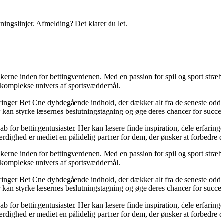
ningslinjer. Afmelding? Det klarer du let.
kerne inden for bettingverdenen. Med en passion for spil og sport stræb
et komplekse univers af sportsvæddemål.
bringer Bet One dybdegående indhold, der dækker alt fra de seneste odd
 kan styrke læsernes beslutningstagning og øge deres chancer for succe
b for bettingentusiaster. Her kan læsere finde inspiration, dele erfaringe
rdighed er mediet en pålidelig partner for dem, der ønsker at forbedre 
kerne inden for bettingverdenen. Med en passion for spil og sport stræb
et komplekse univers af sportsvæddemål.
bringer Bet One dybdegående indhold, der dækker alt fra de seneste odd
 kan styrke læsernes beslutningstagning og øge deres chancer for succe
b for bettingentusiaster. Her kan læsere finde inspiration, dele erfaringe
rdighed er mediet en pålidelig partner for dem, der ønsker at forbedre 