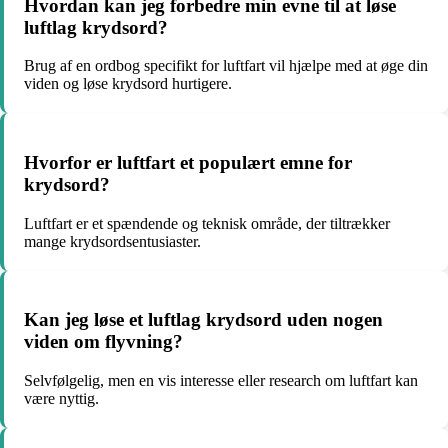
Hvordan kan jeg forbedre min evne til at løse
luftlag krydsord?
Brug af en ordbog specifikt for luftfart vil hjælpe med at øge din
viden og løse krydsord hurtigere.
Hvorfor er luftfart et populært emne for
krydsord?
Luftfart er et spændende og teknisk område, der tiltrækker
mange krydsordsentusiaster.
Kan jeg løse et luftlag krydsord uden nogen
viden om flyvning?
Selvfølgelig, men en vis interesse eller research om luftfart kan
være nyttig.