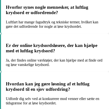
Hvorfor synes nogle mennesker, at luftlag
krydsord er udfordrende?
Luftfart har mange fagudtryk og tekniske termer, hvilket kan
gøre det udfordrende for nogle at løse krydsordet.
Er der online krydsordsløsere, der kan hjælpe
med et luftlag krydsord?
Ja, der findes online værktøjer, der kan hjælpe med at finde ord
og løse vanskelige krydsord.
Hvordan kan jeg gøre løsning af et luftlag
krydsord til en sjov udfordring?
Udfordr dig selv ved at konkurrere mod venner eller sætte en
tidsgrænse for at løse krydsordet.