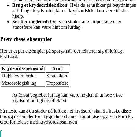
Brug et krydsordsleksikon:
Hvis du er usikker på betydningen
af luftlag i krydsordet, kan et krydsordsleksikon være til stor
hjælp.
Se efter nøgleord:
Ord som stratosfære, troposfære eller
atmosfære kan være hint om luftlag.
Prøv disse eksempler
Her er et par eksempler på spørgsmål, der relaterer sig til luftlag i
krydsord:
Krydsordsspørgsmål
Svar
Højde over jorden
Stratosfære
Meteorologisk lag
Troposfære
At forstå begrebet luftlag kan være nøglen til at løse visse
krydsord hurtigt og effektivt.
Så næste gang du støder på luftlag i et krydsord, skal du huske disse
tips og eksempler for at øge dine chancer for at løse opgaven korrekt.
God fornøjelse med krydsordsløsningen!