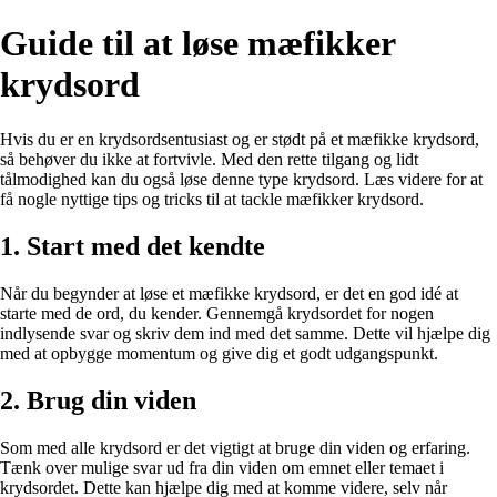
Guide til at løse mæfikker
krydsord
Hvis du er en krydsordsentusiast og er stødt på et mæfikke krydsord,
så behøver du ikke at fortvivle. Med den rette tilgang og lidt
tålmodighed kan du også løse denne type krydsord. Læs videre for at
få nogle nyttige tips og tricks til at tackle mæfikker krydsord.
1. Start med det kendte
Når du begynder at løse et mæfikke krydsord, er det en god idé at
starte med de ord, du kender. Gennemgå krydsordet for nogen
indlysende svar og skriv dem ind med det samme. Dette vil hjælpe dig
med at opbygge momentum og give dig et godt udgangspunkt.
2. Brug din viden
Som med alle krydsord er det vigtigt at bruge din viden og erfaring.
Tænk over mulige svar ud fra din viden om emnet eller temaet i
krydsordet. Dette kan hjælpe dig med at komme videre, selv når