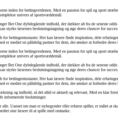
erne inden for bettingverdenen. Med en passion for spil og sport stræber
t komplekse univers af sportsvæddemål.
inger Bet One dybdegående indhold, der dækker alt fra de seneste odds 
kan styrke læsernes beslutningstagning og øge deres chancer for succes
for bettingentusiaster. Her kan læsere finde inspiration, dele erfaringer
d er mediet en pålidelig partner for dem, der ønsker at forbedre deres 
erne inden for bettingverdenen. Med en passion for spil og sport stræber
t komplekse univers af sportsvæddemål.
inger Bet One dybdegående indhold, der dækker alt fra de seneste odds 
kan styrke læsernes beslutningstagning og øge deres chancer for succes
for bettingentusiaster. Her kan læsere finde inspiration, dele erfaringer
d er mediet en pålidelig partner for dem, der ønsker at forbedre deres 
ækning og indhold, så det altid er aktuelt og relevant. Med en klar forstå
fe informerede beslutninger.
or alle. Uanset om man er nybegynder eller erfaren spiller, er målet at s
ediet sine læsere til at spille med omtanke.