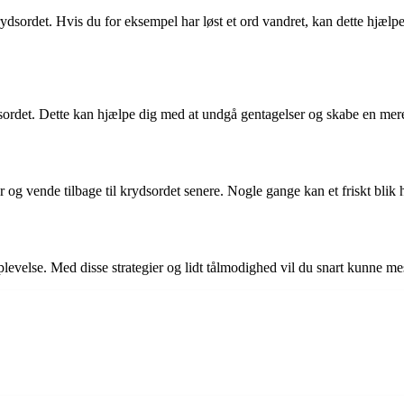
rydsordet. Hvis du for eksempel har løst et ord vandret, kan dette hjælpe
krydsordet. Dette kan hjælpe dig med at undgå gentagelser og skabe en 
user og vende tilbage til krydsordet senere. Nogle gange kan et friskt bli
evelse. Med disse strategier og lidt tålmodighed vil du snart kunne me