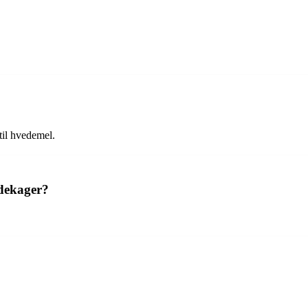
 til hvedemel.
ndekager?