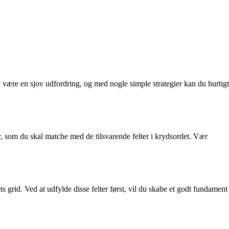
n være en sjov udfordring, og med nogle simple strategier kan du hurtigt
ger, som du skal matche med de tilsvarende felter i krydsordet. Vær
s grid. Ved at udfylde disse felter først, vil du skabe et godt fundament