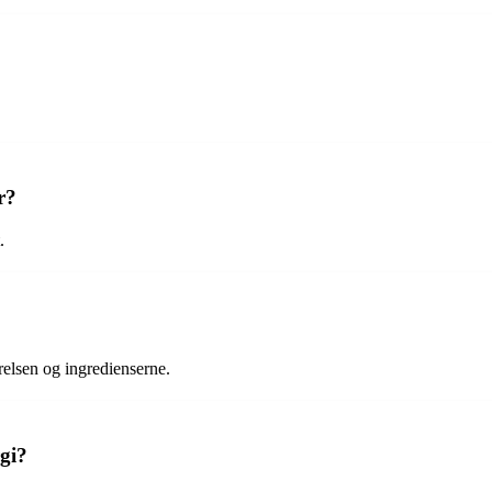
r?
.
relsen og ingredienserne.
rgi?