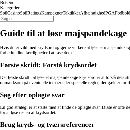
BetOne
Kategorier
Spil
Casino
Spil
Ratings
Kampagner
Taktikker
Afhængighed
PGA
Fodbol
Guide til at løse majspandekage
Hvis du er vild med krydsord og gerne vil lære at løse et majspandekage
forbedre dine færdigheder i at løse dem.
Første skridt: Forstå krydsordet
Det første skridt i at løse et majspandekage krydsord er at forstå dets s
opmærksom på eventuelle temaer eller specielle regler, der gælder for d
Søg efter oplagte svar
En god strategi er at starte med at finde de oplagte svar. Disse er ofte
for at løse resten af krydsordet.
Brug kryds- og tværsreferencer