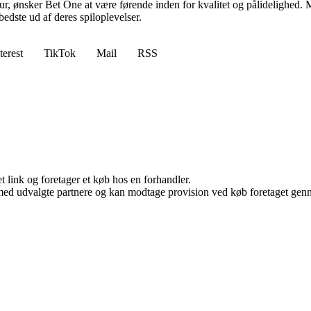
ltur, ønsker Bet One at være førende inden for kvalitet og pålidelighed. M
bedste ud af deres spiloplevelser.
terest
TikTok
Mail
RSS
t link og foretager et køb hos en forhandler.
med udvalgte partnere og kan modtage provision ved køb foretaget gennem