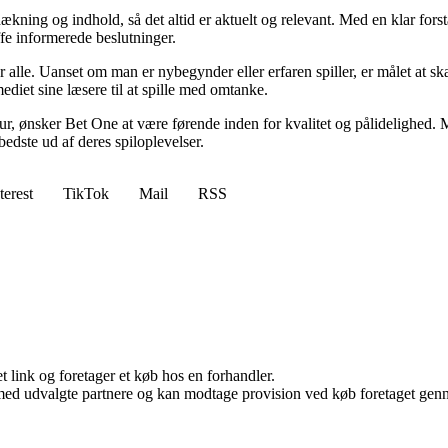
ækning og indhold, så det altid er aktuelt og relevant. Med en klar forstå
fe informerede beslutninger.
or alle. Uanset om man er nybegynder eller erfaren spiller, er målet at s
ediet sine læsere til at spille med omtanke.
ltur, ønsker Bet One at være førende inden for kvalitet og pålidelighed. M
bedste ud af deres spiloplevelser.
terest
TikTok
Mail
RSS
t link og foretager et køb hos en forhandler.
med udvalgte partnere og kan modtage provision ved køb foretaget gennem