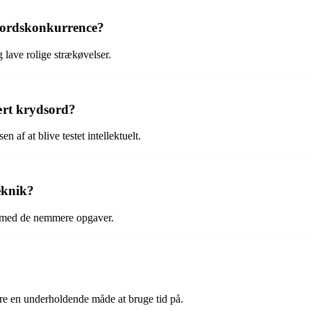
sordskonkurrence?
 lave rolige strækøvelser.
ært krydsord?
n af at blive testet intellektuelt.
eknik?
te med de nemmere opgaver.
re en underholdende måde at bruge tid på.