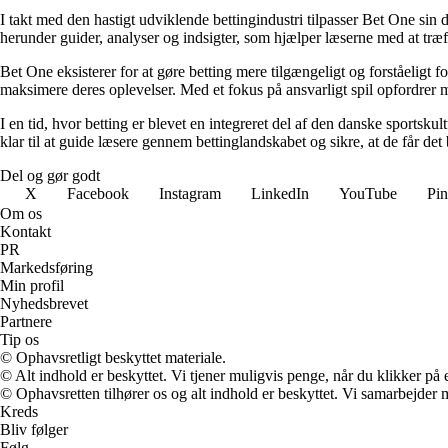
I takt med den hastigt udviklende bettingindustri tilpasser Bet One sin d
herunder guider, analyser og indsigter, som hjælper læserne med at træf
Bet One eksisterer for at gøre betting mere tilgængeligt og forståeligt f
maksimere deres oplevelser. Med et fokus på ansvarligt spil opfordrer m
I en tid, hvor betting er blevet en integreret del af den danske sportsku
klar til at guide læsere gennem bettinglandskabet og sikre, at de får det 
Del og gør godt
X
Facebook
Instagram
LinkedIn
YouTube
Pin
Om os
Kontakt
PR
Markedsføring
Min profil
Nyhedsbrevet
Partnere
Tip os
© Ophavsretligt beskyttet materiale.
© Alt indhold er beskyttet. Vi tjener muligvis penge, når du klikker på e
© Ophavsretten tilhører os og alt indhold er beskyttet. Vi samarbejder 
Kreds
Bliv følger
Følg