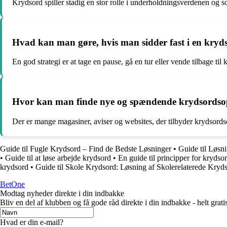
Krydsord spiller stadig en stor rolle i underholdningsverdenen og so
Hvad kan man gøre, hvis man sidder fast i en kry
En god strategi er at tage en pause, gå en tur eller vende tilbage til
Hvor kan man finde nye og spændende krydsords
Der er mange magasiner, aviser og websites, der tilbyder krydsords
Guide til Fugle Krydsord – Find de Bedste Løsninger
•
Guide til Løsn
•
Guide til at løse arbejde krydsord
•
En guide til principper for krydso
krydsord
•
Guide til Skole Krydsord: Løsning af Skolerelaterede Kryd
BetOne
Modtag nyheder direkte i din indbakke
Bliv en del af klubben og få gode råd direkte i din indbakke - helt gratis
Hvad er din e-mail?