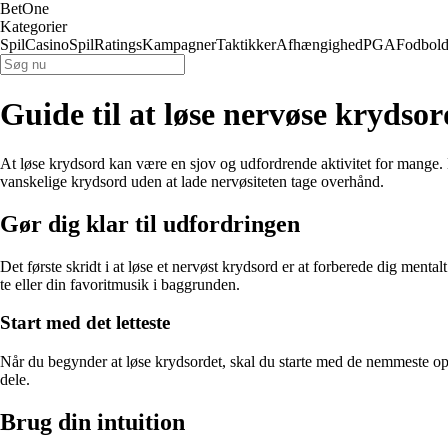
BetOne
Kategorier
Spil
Casino
Spil
Ratings
Kampagner
Taktikker
Afhængighed
PGA
Fodbol
Guide til at løse nervøse krydsor
At løse krydsord kan være en sjov og udfordrende aktivitet for mange. Men
vanskelige krydsord uden at lade nervøsiteten tage overhånd.
Gør dig klar til udfordringen
Det første skridt i at løse et nervøst krydsord er at forberede dig men
te eller din favoritmusik i baggrunden.
Start med det letteste
Når du begynder at løse krydsordet, skal du starte med de nemmeste op
dele.
Brug din intuition