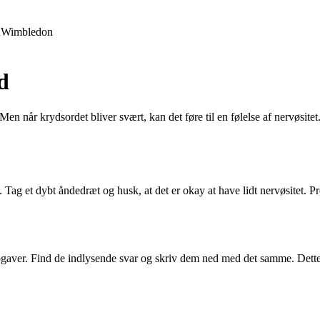
d
Wimbledon
d
 når krydsordet bliver svært, kan det føre til en følelse af nervøsitet. I
talt. Tag et dybt åndedræt og husk, at det er okay at have lidt nervøsit
gaver. Find de indlysende svar og skriv dem ned med det samme. Dette v