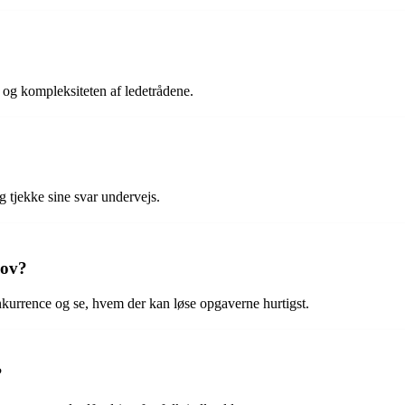
d og kompleksiteten af ledetrådene.
 tjekke sine svar undervejs.
jov?
onkurrence og se, hvem der kan løse opgaverne hurtigst.
?