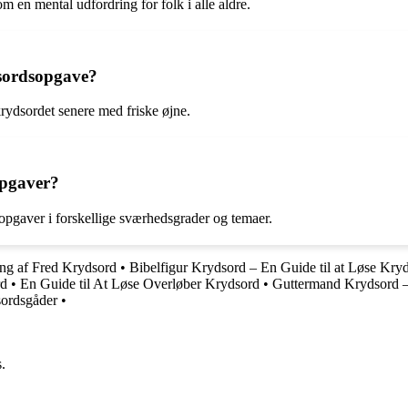
m en mental udfordring for folk i alle aldre.
dsordsopgave?
 krydsordet senere med friske øjne.
opgaver?
opgaver i forskellige sværhedsgrader og temaer.
ing af Fred Krydsord
•
Bibelfigur Krydsord – En Guide til at Løse Kry
rd
•
En Guide til At Løse Overløber Krydsord
•
Guttermand Krydsord –
sordsgåder
•
.