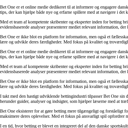
Bet One er et online medie dedikeret til at informere og engagere dansk
tips, der kan hjælpe både nye og erfarne spillere med at navigere i de
Med et team af kompetente skribenter og eksperter inden for betting br
evidensbaserede analyser præsenterer mediet relevant information, der 
Bet One er ikke blot en platform for information, men også et fællesskab 
lære og udvikle deres færdigheder. Med fokus på kvalitet og troværdighe
Bet One er et online medie dedikeret til at informere og engagere dansk
tips, der kan hjælpe både nye og erfarne spillere med at navigere i de
Med et team af kompetente skribenter og eksperter inden for betting br
evidensbaserede analyser præsenterer mediet relevant information, der 
Bet One er ikke blot en platform for information, men også et fællesskab 
lære og udvikle deres færdigheder. Med fokus på kvalitet og troværdighe
I takt med den hastigt udviklende bettingindustri tilpasser Bet One sin d
herunder guider, analyser og indsigter, som hjælper læserne med at træf
Bet One eksisterer for at gøre betting mere tilgængeligt og forståeligt f
maksimere deres oplevelser. Med et fokus på ansvarligt spil opfordrer m
I en tid, hvor betting er blevet en integreret del af den danske sportsku