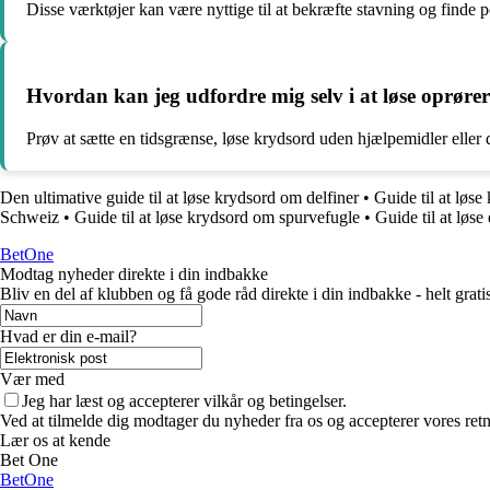
Disse værktøjer kan være nyttige til at bekræfte stavning og finde po
Hvordan kan jeg udfordre mig selv i at løse oprøre
Prøv at sætte en tidsgrænse, løse krydsord uden hjælpemidler eller d
Den ultimative guide til at løse krydsord om delfiner
•
Guide til at løse
Schweiz
•
Guide til at løse krydsord om spurvefugle
•
Guide til at løse
BetOne
Modtag nyheder direkte i din indbakke
Bliv en del af klubben og få gode råd direkte i din indbakke - helt gratis
Hvad er din e-mail?
Vær med
Jeg har læst og accepterer vilkår og betingelser.
Ved at tilmelde dig modtager du nyheder fra os og accepterer vores retn
Lær os at kende
Bet One
BetOne