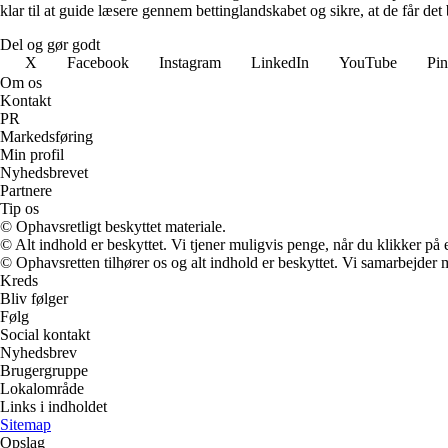
klar til at guide læsere gennem bettinglandskabet og sikre, at de får det 
Del og gør godt
X
Facebook
Instagram
LinkedIn
YouTube
Pin
Om os
Kontakt
PR
Markedsføring
Min profil
Nyhedsbrevet
Partnere
Tip os
© Ophavsretligt beskyttet materiale.
© Alt indhold er beskyttet. Vi tjener muligvis penge, når du klikker på e
© Ophavsretten tilhører os og alt indhold er beskyttet. Vi samarbejder 
Kreds
Bliv følger
Følg
Social kontakt
Nyhedsbrev
Brugergruppe
Lokalområde
Links i indholdet
Sitemap
Opslag