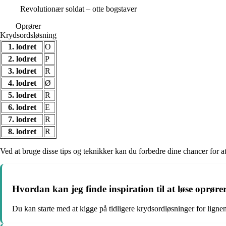
Revolutionær soldat – otte bogstaver
Oprører
Krydsordsløsning
1. lodret
O
2. lodret
P
3. lodret
R
4. lodret
Ø
5. lodret
R
6. lodret
E
7. lodret
R
8. lodret
R
Ved at bruge disse tips og teknikker kan du forbedre dine chancer for a
Hvordan kan jeg finde inspiration til at løse oprør
Du kan starte med at kigge på tidligere krydsordløsninger for ligne