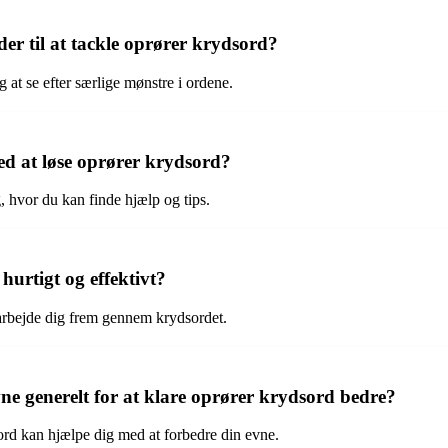
er til at tackle oprører krydsord?
at se efter særlige mønstre i ordene.
med at løse oprører krydsord?
, hvor du kan finde hjælp og tips.
 hurtigt og effektivt?
r arbejde dig frem gennem krydsordet.
e generelt for at klare oprører krydsord bedre?
ord kan hjælpe dig med at forbedre din evne.