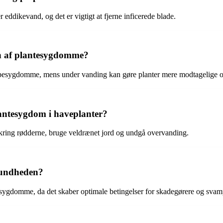
dikevand, og det er vigtigt at fjerne inficerede blade.
sen af plantesygdomme?
mpesygdomme, mens under vanding kan gøre planter mere modtagelige o
antesygdom i haveplanter?
omkring rødderne, bruge veldrænet jord og undgå overvanding.
sundheden?
esygdomme, da det skaber optimale betingelser for skadegørere og svam