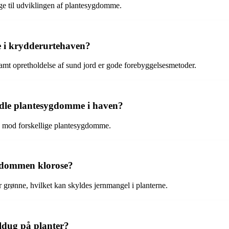
age til udviklingen af plantesygdomme.
 i krydderurtehaven?
amt opretholdelse af sund jord er gode forebyggelsesmetoder.
andle plantesygdomme i haven?
e mod forskellige plantesygdomme.
gdommen klorose?
r grønne, hvilket kan skyldes jernmangel i planterne.
dug på planter?