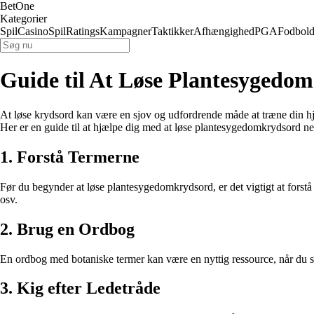
BetOne
Kategorier
Spil
Casino
Spil
Ratings
Kampagner
Taktikker
Afhængighed
PGA
Fodbol
Guide til At Løse Plantesygedo
At løse krydsord kan være en sjov og udfordrende måde at træne din hj
Her er en guide til at hjælpe dig med at løse plantesygedomkrydsord ne
1. Forstå Termerne
Før du begynder at løse plantesygedomkrydsord, er det vigtigt at forstå
osv.
2. Brug en Ordbog
En ordbog med botaniske termer kan være en nyttig ressource, når du s
3. Kig efter Ledetråde