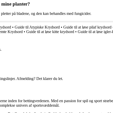
 mine planter?
e pletter på bladene, og den kan behandles med fungicider.
krydsord
•
Guide til Atypiske Krydsord
•
Guide til at løse pilaf krydsord
lemte Krydsord
•
Guide til at løse kitte krydsord
•
Guide til at løse igler
.
ingslinjer. Afmelding? Det klarer du let.
erne inden for bettingverdenen. Med en passion for spil og sport stræber
t komplekse univers af sportsvæddemål.