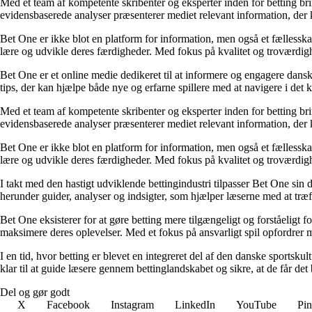
Med et team af kompetente skribenter og eksperter inden for betting br
evidensbaserede analyser præsenterer mediet relevant information, der 
Bet One er ikke blot en platform for information, men også et fællesskab 
lære og udvikle deres færdigheder. Med fokus på kvalitet og troværdighe
Bet One er et online medie dedikeret til at informere og engagere dansk
tips, der kan hjælpe både nye og erfarne spillere med at navigere i de
Med et team af kompetente skribenter og eksperter inden for betting br
evidensbaserede analyser præsenterer mediet relevant information, der 
Bet One er ikke blot en platform for information, men også et fællesskab 
lære og udvikle deres færdigheder. Med fokus på kvalitet og troværdighe
I takt med den hastigt udviklende bettingindustri tilpasser Bet One sin d
herunder guider, analyser og indsigter, som hjælper læserne med at træf
Bet One eksisterer for at gøre betting mere tilgængeligt og forståeligt f
maksimere deres oplevelser. Med et fokus på ansvarligt spil opfordrer m
I en tid, hvor betting er blevet en integreret del af den danske sportsku
klar til at guide læsere gennem bettinglandskabet og sikre, at de får det 
Del og gør godt
X
Facebook
Instagram
LinkedIn
YouTube
Pin