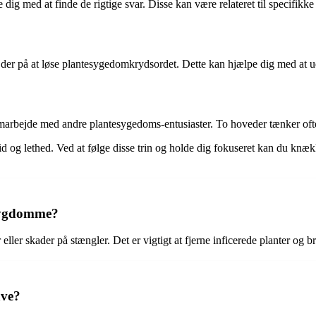
ig med at finde de rigtige svar. Disse kan være relateret til specifikk
rbejder på at løse plantesygedomkrydsordet. Dette kan hjælpe dig med at
at samarbejde med andre plantesygedoms-entusiaster. To hoveder tænker of
id og lethed. Ved at følge disse trin og holde dig fokuseret kan du knækk
esygdomme?
eller skader på stængler. Det er vigtigt at fjerne inficerede planter og
ave?