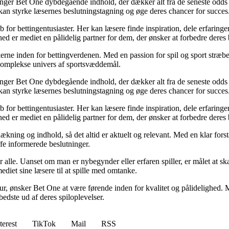
inger Bet One dybdegående indhold, der dækker alt fra de seneste odds 
kan styrke læsernes beslutningstagning og øge deres chancer for succes
for bettingentusiaster. Her kan læsere finde inspiration, dele erfaringer
d er mediet en pålidelig partner for dem, der ønsker at forbedre deres 
erne inden for bettingverdenen. Med en passion for spil og sport stræber
t komplekse univers af sportsvæddemål.
inger Bet One dybdegående indhold, der dækker alt fra de seneste odds 
kan styrke læsernes beslutningstagning og øge deres chancer for succes
for bettingentusiaster. Her kan læsere finde inspiration, dele erfaringer
d er mediet en pålidelig partner for dem, der ønsker at forbedre deres 
ækning og indhold, så det altid er aktuelt og relevant. Med en klar forstå
fe informerede beslutninger.
or alle. Uanset om man er nybegynder eller erfaren spiller, er målet at s
ediet sine læsere til at spille med omtanke.
ltur, ønsker Bet One at være førende inden for kvalitet og pålidelighed. M
bedste ud af deres spiloplevelser.
terest
TikTok
Mail
RSS