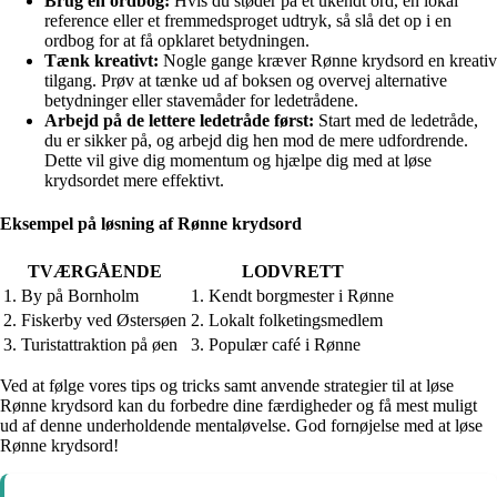
Brug en ordbog:
Hvis du støder på et ukendt ord, en lokal
reference eller et fremmedsproget udtryk, så slå det op i en
ordbog for at få opklaret betydningen.
Tænk kreativt:
Nogle gange kræver Rønne krydsord en kreativ
tilgang. Prøv at tænke ud af boksen og overvej alternative
betydninger eller stavemåder for ledetrådene.
Arbejd på de lettere ledetråde først:
Start med de ledetråde,
du er sikker på, og arbejd dig hen mod de mere udfordrende.
Dette vil give dig momentum og hjælpe dig med at løse
krydsordet mere effektivt.
Eksempel på løsning af Rønne krydsord
TVÆRGÅENDE
LODVRETT
1. By på Bornholm
1. Kendt borgmester i Rønne
2. Fiskerby ved Østersøen
2. Lokalt folketingsmedlem
3. Turistattraktion på øen
3. Populær café i Rønne
Ved at følge vores tips og tricks samt anvende strategier til at løse
Rønne krydsord kan du forbedre dine færdigheder og få mest muligt
ud af denne underholdende mentaløvelse. God fornøjelse med at løse
Rønne krydsord!