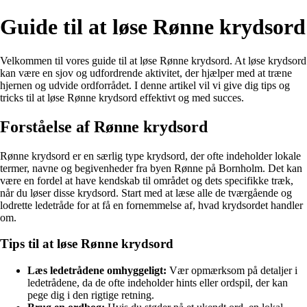
Guide til at løse Rønne krydsord
Velkommen til vores guide til at løse Rønne krydsord. At løse krydsord
kan være en sjov og udfordrende aktivitet, der hjælper med at træne
hjernen og udvide ordforrådet. I denne artikel vil vi give dig tips og
tricks til at løse Rønne krydsord effektivt og med succes.
Forståelse af Rønne krydsord
Rønne krydsord er en særlig type krydsord, der ofte indeholder lokale
termer, navne og begivenheder fra byen Rønne på Bornholm. Det kan
være en fordel at have kendskab til området og dets specifikke træk,
når du løser disse krydsord. Start med at læse alle de tværgående og
lodrette ledetråde for at få en fornemmelse af, hvad krydsordet handler
om.
Tips til at løse Rønne krydsord
Læs ledetrådene omhyggeligt:
Vær opmærksom på detaljer i
ledetrådene, da de ofte indeholder hints eller ordspil, der kan
pege dig i den rigtige retning.