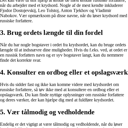
Det kan være til stor hjælp at kende de mest kendte russiske forfattere,
når du arbejder med et krydsord. Nogle af de mest kendte inkluderer
Fjodor Dostojevskij, Leo Tolstoj, Anton Tjekhov og Vladimir
Nabokov. Vær opmærksom på disse navne, når du løser krydsord med
russiske forfattere.
3. Brug ordets længde til din fordel
Når du har nogle bogstaver i ordet fra krydsordet, kan du bruge ordets
længde til at indsnævre dine muligheder. Hvis du f.eks. ved, at ordet er
en russisk forfatters navn og er syv bogstaver langt, kan du nemmere
finde det korrekte svar.
4. Konsulter en ordbog eller et opslagsværk
Hvis du sidder fast og ikke kan komme videre med krydsordet om
russiske forfattere, så tøv ikke med at konsultere en ordbog eller et
opslagsværk. Du kan finde nyttige oplysninger om russiske forfattere
og deres værker, der kan hjælpe dig med at fuldføre krydsordet.
5. Vær tålmodig og vedholdende
Endelig er det vigtigt at være tålmodig og vedholdende, når du løser