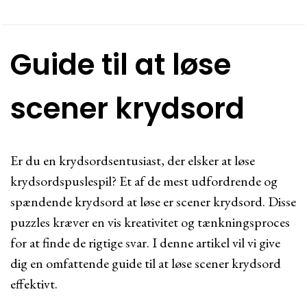
Guide til at løse
scener krydsord
Er du en krydsordsentusiast, der elsker at løse
krydsordspuslespil? Et af de mest udfordrende og
spændende krydsord at løse er scener krydsord. Disse
puzzles kræver en vis kreativitet og tænkningsproces
for at finde de rigtige svar. I denne artikel vil vi give
dig en omfattende guide til at løse scener krydsord
effektivt.