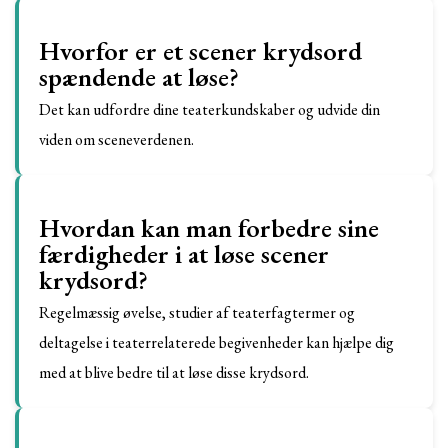
Hvorfor er et scener krydsord
spændende at løse?
Det kan udfordre dine teaterkundskaber og udvide din
viden om sceneverdenen.
Hvordan kan man forbedre sine
færdigheder i at løse scener
krydsord?
Regelmæssig øvelse, studier af teaterfagtermer og
deltagelse i teaterrelaterede begivenheder kan hjælpe dig
med at blive bedre til at løse disse krydsord.