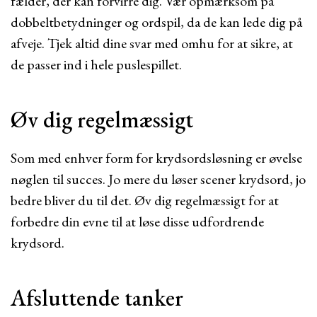
fælder, der kan forvirre dig. Vær opmærksom på
dobbeltbetydninger og ordspil, da de kan lede dig på
afveje. Tjek altid dine svar med omhu for at sikre, at
de passer ind i hele puslespillet.
Øv dig regelmæssigt
Som med enhver form for krydsordsløsning er øvelse
nøglen til succes. Jo mere du løser scener krydsord, jo
bedre bliver du til det. Øv dig regelmæssigt for at
forbedre din evne til at løse disse udfordrende
krydsord.
Afsluttende tanker