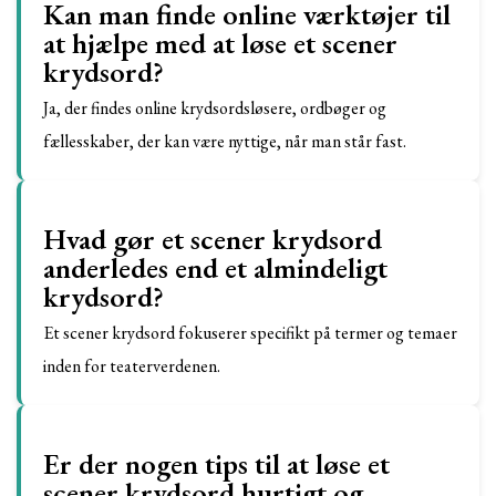
Kan man finde online værktøjer til
at hjælpe med at løse et scener
krydsord?
Ja, der findes online krydsordsløsere, ordbøger og
fællesskaber, der kan være nyttige, når man står fast.
Hvad gør et scener krydsord
anderledes end et almindeligt
krydsord?
Et scener krydsord fokuserer specifikt på termer og temaer
inden for teaterverdenen.
Er der nogen tips til at løse et
scener krydsord hurtigt og