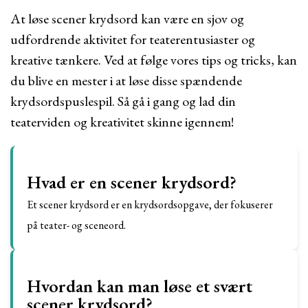
At løse scener krydsord kan være en sjov og
udfordrende aktivitet for teaterentusiaster og
kreative tænkere. Ved at følge vores tips og tricks, kan
du blive en mester i at løse disse spændende
krydsordspuslespil. Så gå i gang og lad din
teaterviden og kreativitet skinne igennem!
Hvad er en scener krydsord?
Et scener krydsord er en krydsordsopgave, der fokuserer
på teater- og sceneord.
Hvordan kan man løse et svært
scener krydsord?