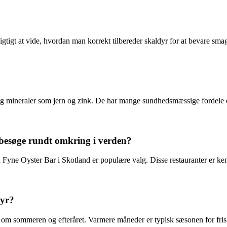
 vigtigt at vide, hvordan man korrekt tilbereder skaldyr for at bevare sma
r og mineraler som jern og zink. De har mange sundhedsmæssige fordele og
 besøge rundt omkring i verden?
e Oyster Bar i Skotland er populære valg. Disse restauranter er kendt
dyr?
dst om sommeren og efteråret. Varmere måneder er typisk sæsonen for fris