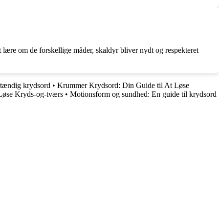
t lære om de forskellige måder, skaldyr bliver nydt og respekteret
dstændig krydsord
•
Krummer Krydsord: Din Guide til At Løse
 Løse Kryds-og-tværs
•
Motionsform og sundhed: En guide til krydsord