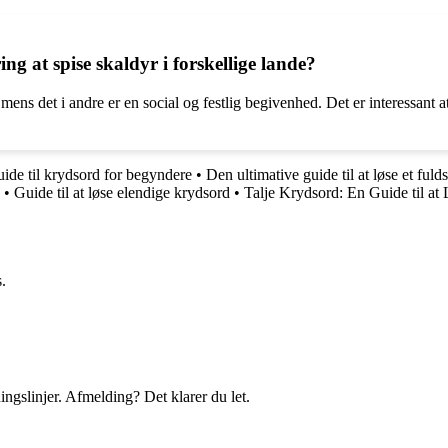
ng at spise skaldyr i forskellige lande?
ens det i andre er en social og festlig begivenhed. Det er interessant a
ide til krydsord for begyndere
•
Den ultimative guide til at løse et ful
•
Guide til at løse elendige krydsord
•
Talje Krydsord: En Guide til at
.
ingslinjer. Afmelding? Det klarer du let.