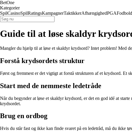
BetOne
Kategorier
Spil
Casino
Spil
Ratings
Kampagner
Taktikker
Afhængighed
PGA
Fodbol
Guide til at løse skaldyr krydsor
Mangler du hjælp til at løse et skaldyr krydsord? Intet problem! Med den
Forstå krydsordets struktur
Først og fremmest er det vigtigt at forstå strukturen af et krydsord. Et 
Start med de nemmeste ledetråde
Når du begynder at løse et skaldyr krydsord, er det en god idé at starte
krydsordet.
Brug en ordbog
Hvis du står fast og ikke kan finde svaret på en ledetråd, må du ikke t