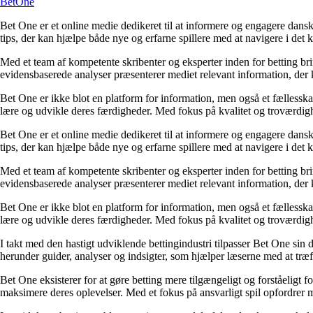
BetOne
Bet One er et online medie dedikeret til at informere og engagere dansk
tips, der kan hjælpe både nye og erfarne spillere med at navigere i de
Med et team af kompetente skribenter og eksperter inden for betting br
evidensbaserede analyser præsenterer mediet relevant information, der 
Bet One er ikke blot en platform for information, men også et fællesskab 
lære og udvikle deres færdigheder. Med fokus på kvalitet og troværdighe
Bet One er et online medie dedikeret til at informere og engagere dansk
tips, der kan hjælpe både nye og erfarne spillere med at navigere i de
Med et team af kompetente skribenter og eksperter inden for betting br
evidensbaserede analyser præsenterer mediet relevant information, der 
Bet One er ikke blot en platform for information, men også et fællesskab 
lære og udvikle deres færdigheder. Med fokus på kvalitet og troværdighe
I takt med den hastigt udviklende bettingindustri tilpasser Bet One sin d
herunder guider, analyser og indsigter, som hjælper læserne med at træf
Bet One eksisterer for at gøre betting mere tilgængeligt og forståeligt f
maksimere deres oplevelser. Med et fokus på ansvarligt spil opfordrer m