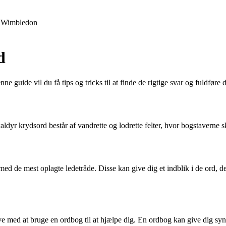
d
Wimbledon
d
ne guide vil du få tips og tricks til at finde de rigtige svar og fuldfør
skaldyr krydsord består af vandrette og lodrette felter, hvor bogstaverne
 med de mest oplagte ledetråde. Disse kan give dig et indblik i de ord, d
øve med at bruge en ordbog til at hjælpe dig. En ordbog kan give dig syn