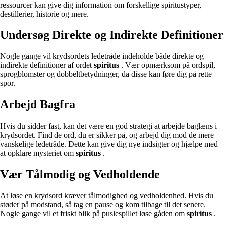
ressourcer kan give dig information om forskellige spiritustyper,
destillerier, historie og mere.
Undersøg Direkte og Indirekte Definitioner
Nogle gange vil krydsordets ledetråde indeholde både direkte og
indirekte definitioner af ordet
spiritus
. Vær opmærksom på ordspil,
sprogblomster og dobbeltbetydninger, da disse kan føre dig på rette
spor.
Arbejd Bagfra
Hvis du sidder fast, kan det være en god strategi at arbejde baglæns i
krydsordet. Find de ord, du er sikker på, og arbejd dig mod de mere
vanskelige ledetråde. Dette kan give dig nye indsigter og hjælpe med
at opklare mysteriet om
spiritus
.
Vær Tålmodig og Vedholdende
At løse en krydsord kræver tålmodighed og vedholdenhed. Hvis du
støder på modstand, så tag en pause og kom tilbage til det senere.
Nogle gange vil et friskt blik på puslespillet løse gåden om
spiritus
.