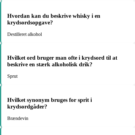
Hvordan kan du beskrive whisky i en
krydsordsopgave?
Destilleret alkohol
Hvilket ord bruger man ofte i krydsord til at
beskrive en stærk alkoholisk drik?
Sprut
Hvilket synonym bruges for sprit i
krydsordgåder?
Brændevin