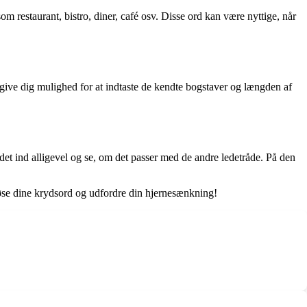
 restaurant, bistro, diner, café osv. Disse ord kan være nyttige, når
n give dig mulighed for at indtaste de kendte bogstaver og længden af
e det ind alligevel og se, om det passer med de andre ledetråde. På den
 løse dine krydsord og udfordre din hjernesænkning!