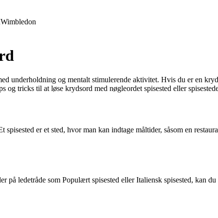
d
Wimbledon
ord
d underholdning og mentalt stimulerende aktivitet. Hvis du er en krydsor
ps og tricks til at løse krydsord med nøgleordet spisested eller spisestede
 Et spisested er et sted, hvor man kan indtage måltider, såsom en restaur
er på ledetråde som Populært spisested eller Italiensk spisested, kan du 