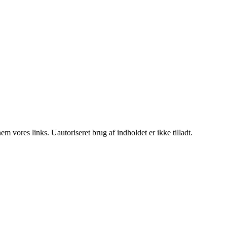
 vores links. Uautoriseret brug af indholdet er ikke tilladt.