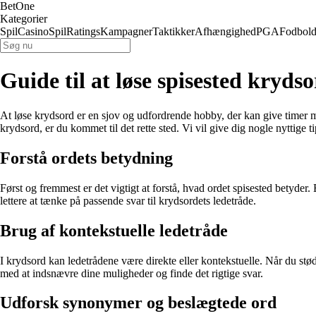
BetOne
Kategorier
Spil
Casino
Spil
Ratings
Kampagner
Taktikker
Afhængighed
PGA
Fodbol
Guide til at løse spisested kryds
At løse krydsord er en sjov og udfordrende hobby, der kan give timer me
krydsord, er du kommet til det rette sted. Vi vil give dig nogle nyttige ti
Forstå ordets betydning
Først og fremmest er det vigtigt at forstå, hvad ordet spisested betyder.
lettere at tænke på passende svar til krydsordets ledetråde.
Brug af kontekstuelle ledetråde
I krydsord kan ledetrådene være direkte eller kontekstuelle. Når du stød
med at indsnævre dine muligheder og finde det rigtige svar.
Udforsk synonymer og beslægtede ord