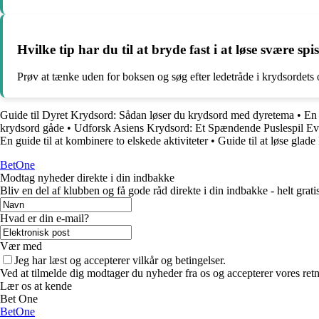
Hvilke tip har du til at bryde fast i at løse svære sp
Prøv at tænke uden for boksen og søg efter ledetråde i krydsordets
Guide til Dyret Krydsord: Sådan løser du krydsord med dyretema
•
En 
krydsord gåde
•
Udforsk Asiens Krydsord: Et Spændende Puslespil Ev
En guide til at kombinere to elskede aktiviteter
•
Guide til at løse glade
BetOne
Modtag nyheder direkte i din indbakke
Bliv en del af klubben og få gode råd direkte i din indbakke - helt gratis
Hvad er din e-mail?
Vær med
Jeg har læst og accepterer vilkår og betingelser.
Ved at tilmelde dig modtager du nyheder fra os og accepterer vores retn
Lær os at kende
Bet One
BetOne