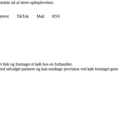
bedste ud af deres spiloplevelser.
terest
TikTok
Mail
RSS
t link og foretager et køb hos en forhandler.
med udvalgte partnere og kan modtage provision ved køb foretaget gennem