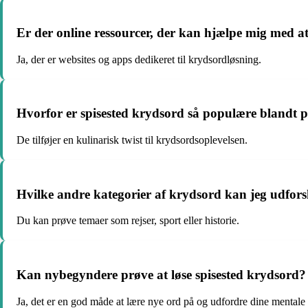
Er der online ressourcer, der kan hjælpe mig med at
Ja, der er websites og apps dedikeret til krydsordløsning.
Hvorfor er spisested krydsord så populære blandt pu
De tilføjer en kulinarisk twist til krydsordsoplevelsen.
Hvilke andre kategorier af krydsord kan jeg udforsk
Du kan prøve temaer som rejser, sport eller historie.
Kan nybegyndere prøve at løse spisested krydsord?
Ja, det er en god måde at lære nye ord på og udfordre dine mentale