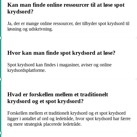
Kan man finde online ressourcer til at løse spot
krydsord?
Ja, der er mange online ressourcer, der tilbyder spot krydsord til
løsning og udskrivning.
Hvor kan man finde spot krydsord at løse?
Spot krydsord kan findes i magasiner, aviser og online
krydsordsplatforme.
Hvad er forskellen mellem et traditionelt
krydsord og et spot krydsord?
Forskellen mellem et traditionelt krydsord og et spot krydsord
ligger i antallet af ord og ledetråde, hvor spot krydsord har færre
og mere strategisk placerede ledetråde.