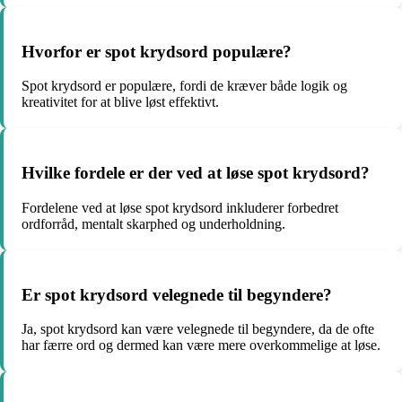
Hvorfor er spot krydsord populære?
Spot krydsord er populære, fordi de kræver både logik og
kreativitet for at blive løst effektivt.
Hvilke fordele er der ved at løse spot krydsord?
Fordelene ved at løse spot krydsord inkluderer forbedret
ordforråd, mentalt skarphed og underholdning.
Er spot krydsord velegnede til begyndere?
Ja, spot krydsord kan være velegnede til begyndere, da de ofte
har færre ord og dermed kan være mere overkommelige at løse.