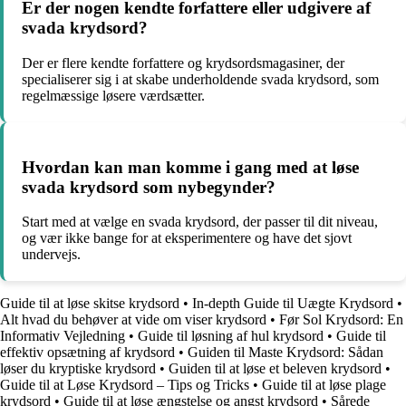
Er der nogen kendte forfattere eller udgivere af
svada krydsord?
Der er flere kendte forfattere og krydsordsmagasiner, der
specialiserer sig i at skabe underholdende svada krydsord, som
regelmæssige løsere værdsætter.
Hvordan kan man komme i gang med at løse
svada krydsord som nybegynder?
Start med at vælge en svada krydsord, der passer til dit niveau,
og vær ikke bange for at eksperimentere og have det sjovt
undervejs.
Guide til at løse skitse krydsord
•
In-depth Guide til Uægte Krydsord
•
Alt hvad du behøver at vide om viser krydsord
•
Før Sol Krydsord: En
Informativ Vejledning
•
Guide til løsning af hul krydsord
•
Guide til
effektiv opsætning af krydsord
•
Guiden til Maste Krydsord: Sådan
løser du kryptiske krydsord
•
Guiden til at løse et beleven krydsord
•
Guide til at Løse Krydsord – Tips og Tricks
•
Guide til at løse plage
krydsord
•
Guide til at løse ængstelse og angst krydsord
•
Sårede