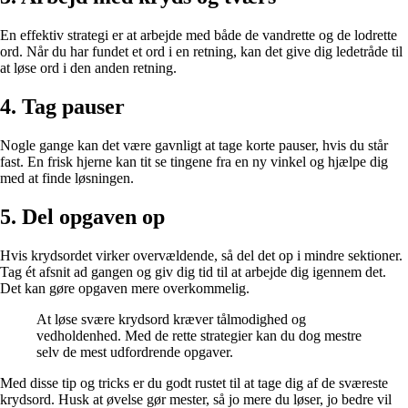
En effektiv strategi er at arbejde med både de vandrette og de lodrette
ord. Når du har fundet et ord i en retning, kan det give dig ledetråde til
at løse ord i den anden retning.
4. Tag pauser
Nogle gange kan det være gavnligt at tage korte pauser, hvis du står
fast. En frisk hjerne kan tit se tingene fra en ny vinkel og hjælpe dig
med at finde løsningen.
5. Del opgaven op
Hvis krydsordet virker overvældende, så del det op i mindre sektioner.
Tag ét afsnit ad gangen og giv dig tid til at arbejde dig igennem det.
Det kan gøre opgaven mere overkommelig.
At løse svære krydsord kræver tålmodighed og
vedholdenhed. Med de rette strategier kan du dog mestre
selv de mest udfordrende opgaver.
Med disse tip og tricks er du godt rustet til at tage dig af de sværeste
krydsord. Husk at øvelse gør mester, så jo mere du løser, jo bedre vil