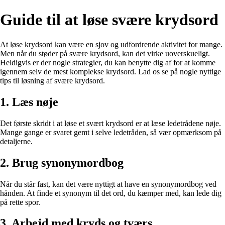
Guide til at løse svære krydsord
At løse krydsord kan være en sjov og udfordrende aktivitet for mange.
Men når du støder på svære krydsord, kan det virke uoverskueligt.
Heldigvis er der nogle strategier, du kan benytte dig af for at komme
igennem selv de mest komplekse krydsord. Lad os se på nogle nyttige
tips til løsning af svære krydsord.
1. Læs nøje
Det første skridt i at løse et svært krydsord er at læse ledetrådene nøje.
Mange gange er svaret gemt i selve ledetråden, så vær opmærksom på
detaljerne.
2. Brug synonymordbog
Når du står fast, kan det være nyttigt at have en synonymordbog ved
hånden. At finde et synonym til det ord, du kæmper med, kan lede dig
på rette spor.
3. Arbejd med kryds og tværs