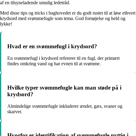
af en tilsyneladende umulig ledetråd.
Med disse tips og tricks i baghovedet er du godt rustet til at løse ethvert
krydsord med svømmefugle som tema. God fornøjelse og held og
lykke!
Hvad er en svømmefugl i krydsord?
En svømmefugl i krydsord refererer til en fugl, der primært
findes omkring vand og har evnen til at svømme.
Hvilke typer svømmefugle kan man støde på i
krydsord?
Almindelige svømmefugle inkluderer ænder, gæs, svaner og
skarver.
Hvorfor er identifikation af svømmefugle nyttig i