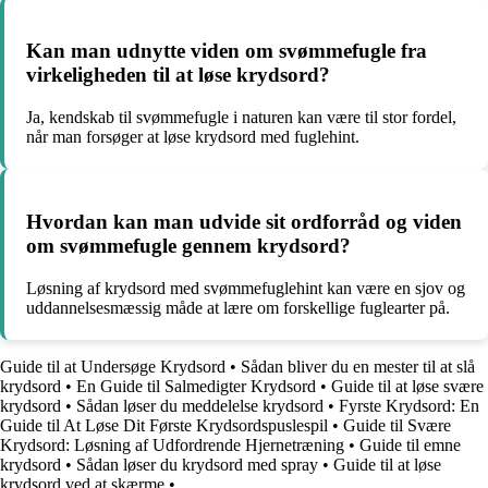
Kan man udnytte viden om svømmefugle fra
virkeligheden til at løse krydsord?
Ja, kendskab til svømmefugle i naturen kan være til stor fordel,
når man forsøger at løse krydsord med fuglehint.
Hvordan kan man udvide sit ordforråd og viden
om svømmefugle gennem krydsord?
Løsning af krydsord med svømmefuglehint kan være en sjov og
uddannelsesmæssig måde at lære om forskellige fuglearter på.
Guide til at Undersøge Krydsord
•
Sådan bliver du en mester til at slå
krydsord
•
En Guide til Salmedigter Krydsord
•
Guide til at løse svære
krydsord
•
Sådan løser du meddelelse krydsord
•
Fyrste Krydsord: En
Guide til At Løse Dit Første Krydsordspuslespil
•
Guide til Svære
Krydsord: Løsning af Udfordrende Hjernetræning
•
Guide til emne
krydsord
•
Sådan løser du krydsord med spray
•
Guide til at løse
krydsord ved at skærme
•