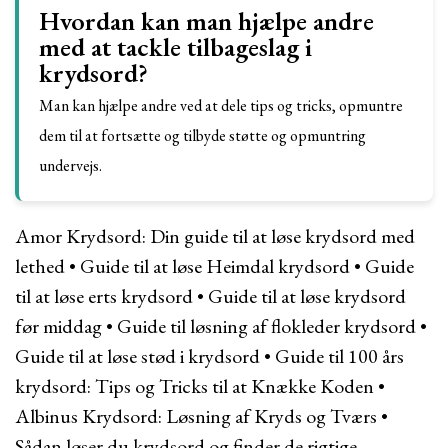
Hvordan kan man hjælpe andre
med at tackle tilbageslag i
krydsord?
Man kan hjælpe andre ved at dele tips og tricks, opmuntre
dem til at fortsætte og tilbyde støtte og opmuntring
undervejs.
Amor Krydsord: Din guide til at løse krydsord med
lethed
•
Guide til at løse Heimdal krydsord
•
Guide
til at løse erts krydsord
•
Guide til at løse krydsord
før middag
•
Guide til løsning af flokleder krydsord
•
Guide til at løse stød i krydsord
•
Guide til 100 års
krydsord: Tips og Tricks til at Knække Koden
•
Albinus Krydsord: Løsning af Kryds og Tværs
•
Sådan løser du krydsord og finder de rigtige