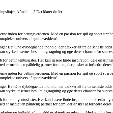
ingslinjer. Afmelding? Det klarer du let.
erne inden for bettingverdenen. Med en passion for spil og sport stræber
t komplekse univers af sportsvæddemål.
inger Bet One dybdegående indhold, der dækker alt fra de seneste odds 
kan styrke læsernes beslutningstagning og øge deres chancer for succes
for bettingentusiaster. Her kan læsere finde inspiration, dele erfaringer
d er mediet en pålidelig partner for dem, der ønsker at forbedre deres 
erne inden for bettingverdenen. Med en passion for spil og sport stræber
t komplekse univers af sportsvæddemål.
inger Bet One dybdegående indhold, der dækker alt fra de seneste odds 
kan styrke læsernes beslutningstagning og øge deres chancer for succes
for bettingentusiaster. Her kan læsere finde inspiration, dele erfaringer
d er mediet en pålidelig partner for dem, der ønsker at forbedre deres 
ækning og indhold, så det altid er aktuelt og relevant. Med en klar forstå