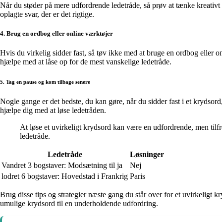
Når du støder på mere udfordrende ledetråde, så prøv at tænke kreativ
oplagte svar, der er det rigtige.
4. Brug en ordbog eller online værktøjer
Hvis du virkelig sidder fast, så tøv ikke med at bruge en ordbog eller o
hjælpe med at låse op for de mest vanskelige ledetråde.
5. Tag en pause og kom tilbage senere
Nogle gange er det bedste, du kan gøre, når du sidder fast i et krydsord
hjælpe dig med at løse ledetråden.
At løse et uvirkeligt krydsord kan være en udfordrende, men tilf
ledetråde.
Ledetråde
Løsninger
Vandret 3 bogstaver: Modsætning til ja
Nej
lodret 6 bogstaver: Hovedstad i Frankrig
Paris
Brug disse tips og strategier næste gang du står over for et uvirkeligt
umulige krydsord til en underholdende udfordring.