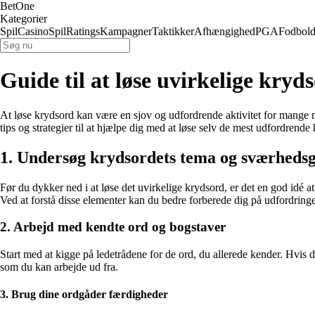
BetOne
Kategorier
Spil
Casino
Spil
Ratings
Kampagner
Taktikker
Afhængighed
PGA
Fodbol
Guide til at løse uvirkelige kryd
At løse krydsord kan være en sjov og udfordrende aktivitet for mange me
tips og strategier til at hjælpe dig med at løse selv de mest udfordrende
1. Undersøg krydsordets tema og sværheds
Før du dykker ned i at løse det uvirkelige krydsord, er det en god idé
Ved at forstå disse elementer kan du bedre forberede dig på udfordringen
2. Arbejd med kendte ord og bogstaver
Start med at kigge på ledetrådene for de ord, du allerede kender. Hvis d
som du kan arbejde ud fra.
3. Brug dine ordgåder færdigheder