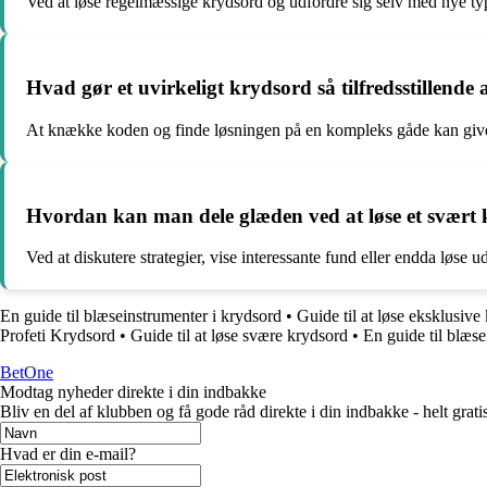
Ved at løse regelmæssige krydsord og udfordre sig selv med nye ty
Hvad gør et uvirkeligt krydsord så tilfredsstillende a
At knække koden og finde løsningen på en kompleks gåde kan give e
Hvordan kan man dele glæden ved at løse et svært
Ved at diskutere strategier, vise interessante fund eller endda løs
En guide til blæseinstrumenter i krydsord
•
Guide til at løse eksklusive
Profeti Krydsord
•
Guide til at løse svære krydsord
•
En guide til blæse
BetOne
Modtag nyheder direkte i din indbakke
Bliv en del af klubben og få gode råd direkte i din indbakke - helt gratis
Hvad er din e-mail?