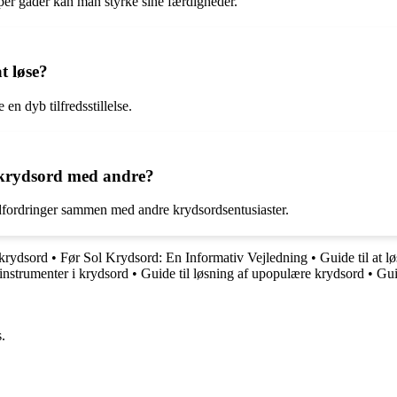
per gåder kan man styrke sine færdigheder.
t løse?
n dyb tilfredsstillelse.
 krydsord med andre?
e udfordringer sammen med andre krydsordsentusiaster.
 krydsord
•
Før Sol Krydsord: En Informativ Vejledning
•
Guide til at l
instrumenter i krydsord
•
Guide til løsning af upopulære krydsord
•
Gui
.