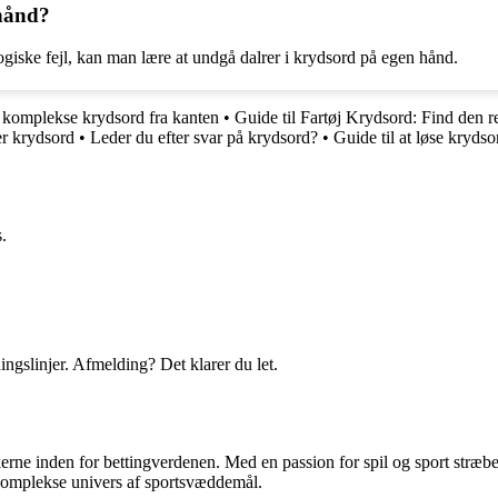
 hånd?
ogiske fejl, kan man lære at undgå dalrer i krydsord på egen hånd.
se komplekse krydsord fra kanten
•
Guide til Fartøj Krydsord: Find den re
er krydsord
•
Leder du efter svar på krydsord?
•
Guide til at løse krydso
.
ingslinjer. Afmelding? Det klarer du let.
erne inden for bettingverdenen. Med en passion for spil og sport stræber
t komplekse univers af sportsvæddemål.