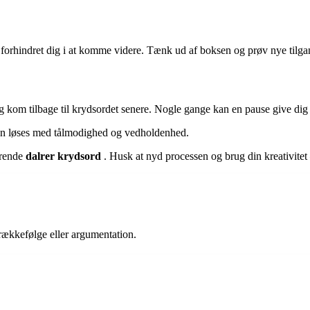
har forhindret dig i at komme videre. Tænk ud af boksen og prøv nye tilg
g kom tilbage til krydsordet senere. Nogle gange kan en pause give dig et
an løses med tålmodighed og vedholdenhed.
drende
dalrer krydsord
. Husk at nyd processen og brug din kreativitet 
k rækkefølge eller argumentation.