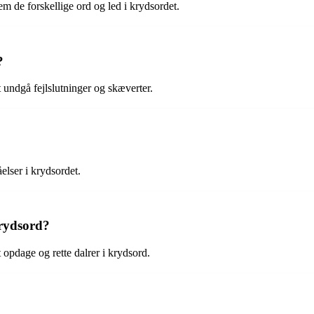
 de forskellige ord og led i krydsordet.
?
t undgå fejlslutninger og skæverter.
elser i krydsordet.
krydsord?
 opdage og rette dalrer i krydsord.