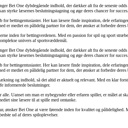
inger Bet One dybdegående indhold, der dækker alt fra de seneste odds 
kan styrke læsernes beslutningstagning og øge deres chancer for succes
for bettingentusiaster. Her kan læsere finde inspiration, dele erfaringer
d er mediet en pålidelig partner for dem, der ønsker at forbedre deres 
erne inden for bettingverdenen. Med en passion for spil og sport stræber
t komplekse univers af sportsvæddemål.
inger Bet One dybdegående indhold, der dækker alt fra de seneste odds 
kan styrke læsernes beslutningstagning og øge deres chancer for succes
for bettingentusiaster. Her kan læsere finde inspiration, dele erfaringer
d er mediet en pålidelig partner for dem, der ønsker at forbedre deres 
ækning og indhold, så det altid er aktuelt og relevant. Med en klar forstå
fe informerede beslutninger.
or alle. Uanset om man er nybegynder eller erfaren spiller, er målet at s
ediet sine læsere til at spille med omtanke.
ltur, ønsker Bet One at være førende inden for kvalitet og pålidelighed. M
bedste ud af deres spiloplevelser.