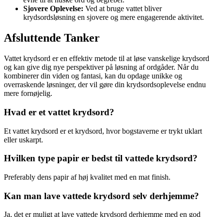
Sjovere Oplevelse:
Ved at bruge vattet bliver
krydsordsløsning en sjovere og mere engagerende aktivitet.
Afsluttende Tanker
Vattet krydsord er en effektiv metode til at løse vanskelige krydsord
og kan give dig nye perspektiver på løsning af ordgåder. Når du
kombinerer din viden og fantasi, kan du opdage unikke og
overraskende løsninger, der vil gøre din krydsordsoplevelse endnu
mere fornøjelig.
Hvad er et vattet krydsord?
Et vattet krydsord er et krydsord, hvor bogstaverne er trykt uklart
eller uskarpt.
Hvilken type papir er bedst til vattede krydsord?
Preferably dens papir af høj kvalitet med en mat finish.
Kan man lave vattede krydsord selv derhjemme?
Ja, det er muligt at lave vattede krydsord derhjemme med en god