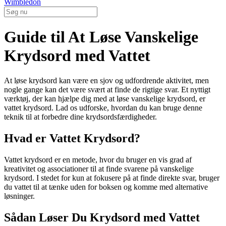
Wimbledon
Guide til At Løse Vanskelige
Krydsord med Vattet
At løse krydsord kan være en sjov og udfordrende aktivitet, men
nogle gange kan det være svært at finde de rigtige svar. Et nyttigt
værktøj, der kan hjælpe dig med at løse vanskelige krydsord, er
vattet krydsord. Lad os udforske, hvordan du kan bruge denne
teknik til at forbedre dine krydsordsfærdigheder.
Hvad er Vattet Krydsord?
Vattet krydsord er en metode, hvor du bruger en vis grad af
kreativitet og associationer til at finde svarene på vanskelige
krydsord. I stedet for kun at fokusere på at finde direkte svar, bruger
du vattet til at tænke uden for boksen og komme med alternative
løsninger.
Sådan Løser Du Krydsord med Vattet