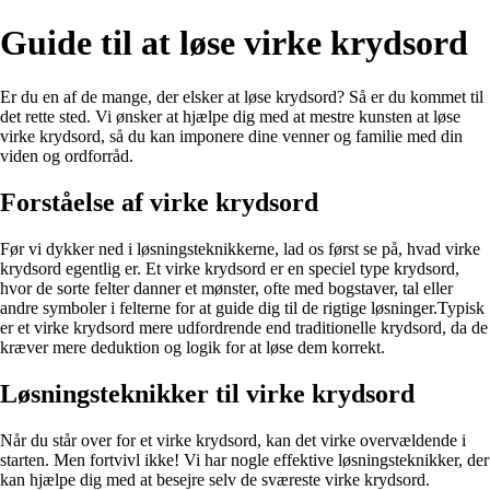
Guide til at løse virke krydsord
Er du en af de mange, der elsker at løse krydsord? Så er du kommet til
det rette sted. Vi ønsker at hjælpe dig med at mestre kunsten at løse
virke krydsord, så du kan imponere dine venner og familie med din
viden og ordforråd.
Forståelse af virke krydsord
Før vi dykker ned i løsningsteknikkerne, lad os først se på, hvad virke
krydsord egentlig er. Et virke krydsord er en speciel type krydsord,
hvor de sorte felter danner et mønster, ofte med bogstaver, tal eller
andre symboler i felterne for at guide dig til de rigtige løsninger.Typisk
er et virke krydsord mere udfordrende end traditionelle krydsord, da de
kræver mere deduktion og logik for at løse dem korrekt.
Løsningsteknikker til virke krydsord
Når du står over for et virke krydsord, kan det virke overvældende i
starten. Men fortvivl ikke! Vi har nogle effektive løsningsteknikker, der
kan hjælpe dig med at besejre selv de sværeste virke krydsord.