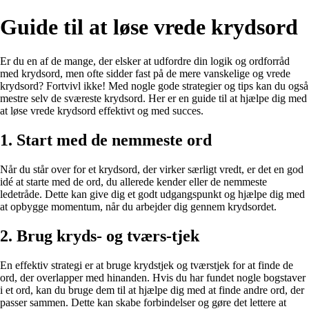
Guide til at løse vrede krydsord
Er du en af de mange, der elsker at udfordre din logik og ordforråd
med krydsord, men ofte sidder fast på de mere vanskelige og vrede
krydsord? Fortvivl ikke! Med nogle gode strategier og tips kan du også
mestre selv de sværeste krydsord. Her er en guide til at hjælpe dig med
at løse vrede krydsord effektivt og med succes.
1. Start med de nemmeste ord
Når du står over for et krydsord, der virker særligt vredt, er det en god
idé at starte med de ord, du allerede kender eller de nemmeste
ledetråde. Dette kan give dig et godt udgangspunkt og hjælpe dig med
at opbygge momentum, når du arbejder dig gennem krydsordet.
2. Brug kryds- og tværs-tjek
En effektiv strategi er at bruge krydstjek og tværstjek for at finde de
ord, der overlapper med hinanden. Hvis du har fundet nogle bogstaver
i et ord, kan du bruge dem til at hjælpe dig med at finde andre ord, der
passer sammen. Dette kan skabe forbindelser og gøre det lettere at