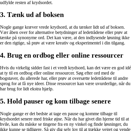
udfylde resten af krydsordet.
3. Tænk ud af boksen
Nogle gange kræver vrede krydsord, at du tænker lidt ud af boksen.
Vær åben over for alternative betydninger af ledetrådene eller prøv at
tænke på synonyme ord. Det kan være, at den indlysende løsning ikke
er den rigtige, så prøv at være kreativ og eksperimentel i din tilgang.
4. Brug en ordbog eller online ressourcer
Hvis du virkelig sidder fast i et vredt krydsord, kan det være en god idé
at ty til en ordbog eller online ressourcer. Søg efter ord med de
bogstaver, du allerede har, eller prøv at oversætte ledetrådene til andre
sprog for at få nye ideer. Disse ressourcer kan være uvurderlige, når du
har brug for lidt ekstra hjælp.
5. Hold pauser og kom tilbage senere
Nogle gange er det bedste at tage en pause og komme tilbage til
krydsordet senere med friske øjne. Når du har givet din hjerne tid til at
hvile, kan du måske se tingene fra en ny vinkel og finde løsninger, du
ikke kunne se tidligere. Så giv dig selv lov til at trække vejret og vende