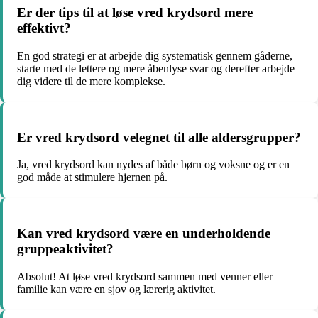
Er der tips til at løse vred krydsord mere
effektivt?
En god strategi er at arbejde dig systematisk gennem gåderne,
starte med de lettere og mere åbenlyse svar og derefter arbejde
dig videre til de mere komplekse.
Er vred krydsord velegnet til alle aldersgrupper?
Ja, vred krydsord kan nydes af både børn og voksne og er en
god måde at stimulere hjernen på.
Kan vred krydsord være en underholdende
gruppeaktivitet?
Absolut! At løse vred krydsord sammen med venner eller
familie kan være en sjov og lærerig aktivitet.