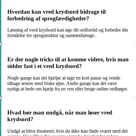
Hvordan kan vred krydsord bidrage til
forbedring af sprogfærdigheder?
Løsning af vred krydsord kan øge dit ordforråd og forbedre din
forståelse for sprogstruktur og sammenhænge.
Er der nogle tricks til at komme videre, hvis man
sidder fast i et vred krydsord?
Nogle gange kan det hjælpe at tage en kort pause og vende
tilbage senere med friske øjne. Andre gange kan det være
nyttigt at bede om hjælp fra en ven eller bruge online ordbøger.
Hvad bør man undgå, når man løser vred
krydsord?
Undgå at blive frustreret, hvis du ikke kan finde svaret med det