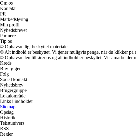
Om os
Kontakt
PR
Markedsføring
Min profil
Nyhedsbrevet
Partnere
Tip os
© Ophavsretligt beskyttet materiale.
© Alt indhold er beskyttet. Vi tjener muligvis penge, når du klikker på e
© Ophavsretten tilhører os og alt indhold er beskyttet. Vi samarbejder 
Kreds
Bliv følger
Følg
Social kontakt
Nyhedsbrev
Brugergruppe
Lokalområde
Links i indholdet
Sitemap
Opslag
Historik
Tekstunivers
RSS
Regler