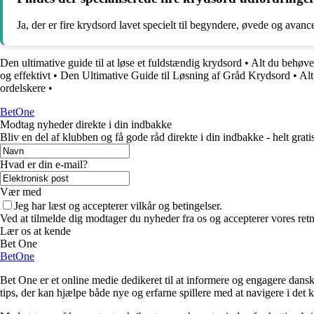
Ja, der er fire krydsord lavet specielt til begyndere, øvede og avanc
Den ultimative guide til at løse et fuldstændig krydsord
•
Alt du behøve
og effektivt
•
Den Ultimative Guide til Løsning af Gråd Krydsord
•
Alt
ordelskere
•
BetOne
Modtag nyheder direkte i din indbakke
Bliv en del af klubben og få gode råd direkte i din indbakke - helt gratis
Hvad er din e-mail?
Vær med
Jeg har læst og accepterer vilkår og betingelser.
Ved at tilmelde dig modtager du nyheder fra os og accepterer vores retn
Lær os at kende
Bet One
BetOne
Bet One er et online medie dedikeret til at informere og engagere dansk
tips, der kan hjælpe både nye og erfarne spillere med at navigere i de