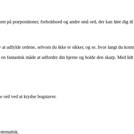
på præpositioner, forholdsord og andre små ord, der kan føre dig til d
 at udfylde ordene, selvom du ikke er sikker, og se, hvor langt du komme
n fantastisk måde at udfordre din hjerne og holde den skarp. Med lidt øv
de ord ved at krydse bogstaver.
stematisk.