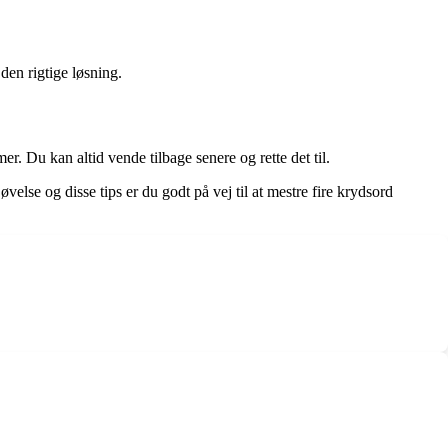
en rigtige løsning.
r. Du kan altid vende tilbage senere og rette det til.
else og disse tips er du godt på vej til at mestre fire krydsord