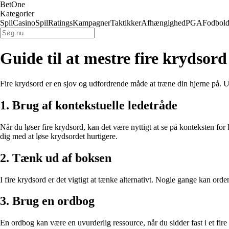
BetOne
Kategorier
Spil
Casino
Spil
Ratings
Kampagner
Taktikker
Afhængighed
PGA
Fodbol
Guide til at mestre fire krydsord
Fire krydsord er en sjov og udfordrende måde at træne din hjerne på. Uan
1. Brug af kontekstuelle ledetråde
Når du løser fire krydsord, kan det være nyttigt at se på konteksten for
dig med at løse krydsordet hurtigere.
2. Tænk ud af boksen
I fire krydsord er det vigtigt at tænke alternativt. Nogle gange kan ord
3. Brug en ordbog
En ordbog kan være en uvurderlig ressource, når du sidder fast i et fire 