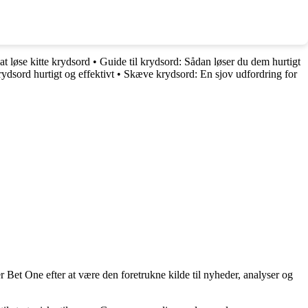
 at løse kitte krydsord
•
Guide til krydsord: Sådan løser du dem hurtigt
rydsord hurtigt og effektivt
•
Skæve krydsord: En sjov udfordring for
 Bet One efter at være den foretrukne kilde til nyheder, analyser og