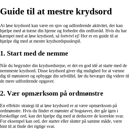
Guide til at mestre krydsord
At løse krydsord kan være en sjov og udfordrende aktivitet, der kan
hjælpe med at træne din hjerne og forbedre din ordforråd. Hvis du har
kæmpet med at løse krydsord, så fortvivl ej! Her er en guide til at
hjælpe dig med at mestre krydsordspuslespil.
1. Start med de nemme
Når du begynder din krydsordsrejse, er det en god idé at starte med de
nemmeste krydsord. Disse krydsord giver dig mulighed for at vænne
dig til mønsteret og opbygge din selvtillid, før du bevæger dig videre til
de mere udfordrende opgaver.
2. Vær opmærksom på ordmønstre
En effektiv strategi til at løse krydsord er at være opmærksom på
ordmønstre. Hvis du finder et mønster af bogstaver, der går igen i
forskellige ord, kan det hjælpe dig med at deducere de korrekte svar.
For eksempel kan ord, der starter eller slutter på samme måde, være
hint til at finde det rigtige svar.