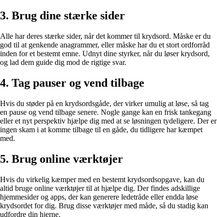
3. Brug dine stærke sider
Alle har deres stærke sider, når det kommer til krydsord. Måske er du
god til at genkende anagrammer, eller måske har du et stort ordforråd
inden for et bestemt emne. Udnyt dine styrker, når du løser krydsord,
og lad dem guide dig mod de rigtige svar.
4. Tag pauser og vend tilbage
Hvis du støder på en krydsordsgåde, der virker umulig at løse, så tag
en pause og vend tilbage senere. Nogle gange kan en frisk tankegang
eller et nyt perspektiv hjælpe dig med at se løsningen tydeligere. Der er
ingen skam i at komme tilbage til en gåde, du tidligere har kæmpet
med.
5. Brug online værktøjer
Hvis du virkelig kæmper med en bestemt krydsordsopgave, kan du
altid bruge online værktøjer til at hjælpe dig. Der findes adskillige
hjemmesider og apps, der kan generere ledetråde eller endda løse
krydsordet for dig. Brug disse værktøjer med måde, så du stadig kan
udfordre din hjerne.