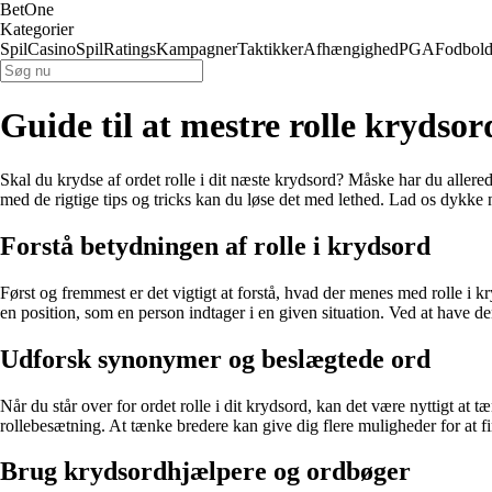
BetOne
Kategorier
Spil
Casino
Spil
Ratings
Kampagner
Taktikker
Afhængighed
PGA
Fodbol
Guide til at mestre rolle krydsor
Skal du krydse af ordet rolle i dit næste krydsord? Måske har du allere
med de rigtige tips og tricks kan du løse det med lethed. Lad os dykke ne
Forstå betydningen af rolle i krydsord
Først og fremmest er det vigtigt at forstå, hvad der menes med rolle i kryd
en position, som en person indtager i en given situation. Ved at have den
Udforsk synonymer og beslægtede ord
Når du står over for ordet rolle i dit krydsord, kan det være nyttigt at
rollebesætning. At tænke bredere kan give dig flere muligheder for at fin
Brug krydsordhjælpere og ordbøger