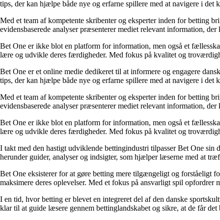
tips, der kan hjælpe både nye og erfarne spillere med at navigere i de
Med et team af kompetente skribenter og eksperter inden for betting br
evidensbaserede analyser præsenterer mediet relevant information, der 
Bet One er ikke blot en platform for information, men også et fællesskab 
lære og udvikle deres færdigheder. Med fokus på kvalitet og troværdighe
Bet One er et online medie dedikeret til at informere og engagere dansk
tips, der kan hjælpe både nye og erfarne spillere med at navigere i de
Med et team af kompetente skribenter og eksperter inden for betting br
evidensbaserede analyser præsenterer mediet relevant information, der 
Bet One er ikke blot en platform for information, men også et fællesskab 
lære og udvikle deres færdigheder. Med fokus på kvalitet og troværdighe
I takt med den hastigt udviklende bettingindustri tilpasser Bet One sin d
herunder guider, analyser og indsigter, som hjælper læserne med at træf
Bet One eksisterer for at gøre betting mere tilgængeligt og forståeligt f
maksimere deres oplevelser. Med et fokus på ansvarligt spil opfordrer m
I en tid, hvor betting er blevet en integreret del af den danske sportsku
klar til at guide læsere gennem bettinglandskabet og sikre, at de får det 