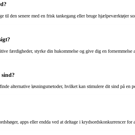
rd?
ge til den senere med en frisk tankegang eller bruge hjælpeværktøjer so
sigt?
itive færdigheder, styrke din hukommelse og give dig en fornemmelse af t
 sind?
finde alternative løsningsmetoder, hvilket kan stimulere dit sind på en p
sordsbøger, apps eller endda ved at deltage i krydsordskonkurrencer for a