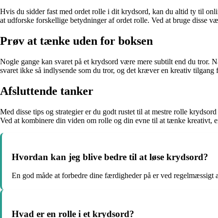
Hvis du sidder fast med ordet rolle i dit krydsord, kan du altid ty til o
at udforske forskellige betydninger af ordet rolle. Ved at bruge disse v
Prøv at tænke uden for boksen
Nogle gange kan svaret på et krydsord være mere subtilt end du tror. N
svaret ikke så indlysende som du tror, og det kræver en kreativ tilgang 
Afsluttende tanker
Med disse tips og strategier er du godt rustet til at mestre rolle krydso
Ved at kombinere din viden om rolle og din evne til at tænke kreativt, e
Hvordan kan jeg blive bedre til at løse krydsord?
En god måde at forbedre dine færdigheder på er ved regelmæssigt at
Hvad er en rolle i et krydsord?