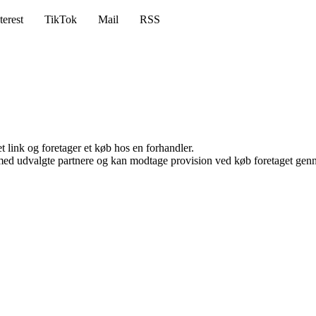
terest
TikTok
Mail
RSS
t link og foretager et køb hos en forhandler.
med udvalgte partnere og kan modtage provision ved køb foretaget gennem