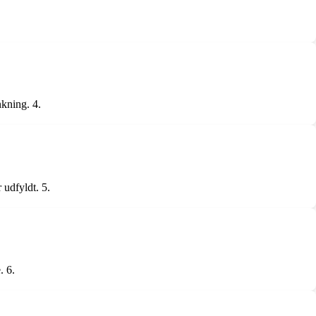
kning. 4.
 udfyldt. 5.
. 6.