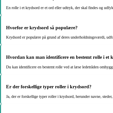
En rolle i et krydsord er et ord eller udtryk, der skal findes og udfyld
Hvorfor er krydsord så populære?
Krydsord er populære på grund af deres underholdningsværdi, udfor
Hvordan kan man identificere en bestemt rolle i et
Du kan identificere en bestemt rolle ved at læse ledetråden omhygge
Er der forskellige typer roller i krydsord?
Ja, der er forskellige typer roller i krydsord, herunder navne, steder