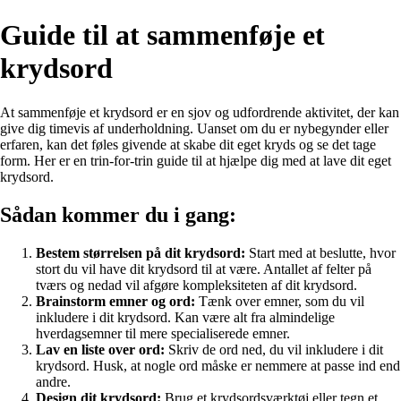
Guide til at sammenføje et
krydsord
At sammenføje et krydsord er en sjov og udfordrende aktivitet, der kan
give dig timevis af underholdning. Uanset om du er nybegynder eller
erfaren, kan det føles givende at skabe dit eget kryds og se det tage
form. Her er en trin-for-trin guide til at hjælpe dig med at lave dit eget
krydsord.
Sådan kommer du i gang:
Bestem størrelsen på dit krydsord:
Start med at beslutte, hvor
stort du vil have dit krydsord til at være. Antallet af felter på
tværs og nedad vil afgøre kompleksiteten af dit krydsord.
Brainstorm emner og ord:
Tænk over emner, som du vil
inkludere i dit krydsord. Kan være alt fra almindelige
hverdagsemner til mere specialiserede emner.
Lav en liste over ord:
Skriv de ord ned, du vil inkludere i dit
krydsord. Husk, at nogle ord måske er nemmere at passe ind end
andre.
Design dit krydsord:
Brug et krydsordsværktøj eller tegn et