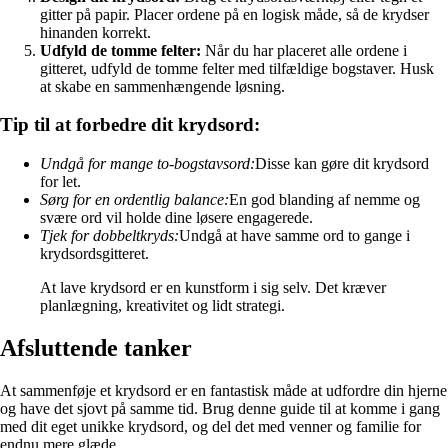
gitter på papir. Placer ordene på en logisk måde, så de krydser
hinanden korrekt.
Udfyld de tomme felter:
Når du har placeret alle ordene i
gitteret, udfyld de tomme felter med tilfældige bogstaver. Husk
at skabe en sammenhængende løsning.
Tip til at forbedre dit krydsord:
Undgå for mange to-bogstavsord:
Disse kan gøre dit krydsord
for let.
Sørg for en ordentlig balance:
En god blanding af nemme og
svære ord vil holde dine løsere engagerede.
Tjek for dobbeltkryds:
Undgå at have samme ord to gange i
krydsordsgitteret.
At lave krydsord er en kunstform i sig selv. Det kræver
planlægning, kreativitet og lidt strategi.
Afsluttende tanker
At sammenføje et krydsord er en fantastisk måde at udfordre din hjerne
og have det sjovt på samme tid. Brug denne guide til at komme i gang
med dit eget unikke krydsord, og del det med venner og familie for
endnu mere glæde.