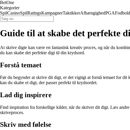
BetOne
Kategorier
Spil
Casino
Spil
Ratings
Kampagner
Taktikker
Afhængighed
PGA
Fodbol
Guide til at skabe det perfekte d
At skrive digte kan være en fantastisk kreativ proces, og når du kombin
du kan skabe det perfekte digt til din krydsord.
Forstå temaet
Før du begynder at skrive dit digt, er det vigtigt at forstå temaet for d
kan du skabe et digt, der passer perfekt til krydsordet.
Lad dig inspirere
Find inspiration fra forskellige kilder, når du skriver dit digt. Læs andr
skriveproces.
Skriv med følelse