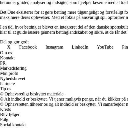
herunder guider, analyser og indsigter, som hjælper læserne med at træf
Bet One eksisterer for at gøre betting mere tilgængeligt og forståeligt f
maksimere deres oplevelser. Med et fokus på ansvarligt spil opfordrer m
I en tid, hvor betting er blevet en integreret del af den danske sportsku
klar til at guide læsere gennem bettinglandskabet og sikre, at de får det 
Del og gør godt
X
Facebook
Instagram
LinkedIn
YouTube
Pin
Om os
Kontakt
PR
Markedsføring
Min profil
Nyhedsbrevet
Partnere
Tip os
© Ophavsretligt beskyttet materiale.
© Alt indhold er beskyttet. Vi tjener muligvis penge, når du klikker på e
© Ophavsretten tilhører os og alt indhold er beskyttet. Vi samarbejder 
Kreds
Bliv følger
Følg
Social kontakt