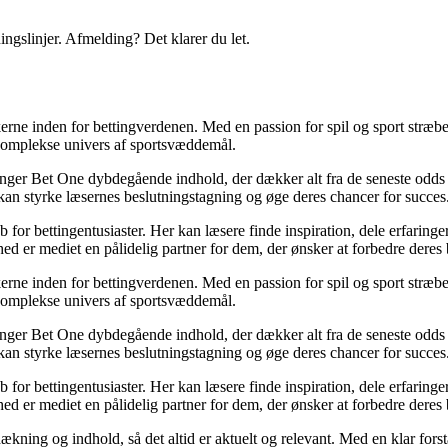
ingslinjer. Afmelding? Det klarer du let.
erne inden for bettingverdenen. Med en passion for spil og sport stræber
t komplekse univers af sportsvæddemål.
inger Bet One dybdegående indhold, der dækker alt fra de seneste odds 
kan styrke læsernes beslutningstagning og øge deres chancer for succes
for bettingentusiaster. Her kan læsere finde inspiration, dele erfaringer
d er mediet en pålidelig partner for dem, der ønsker at forbedre deres 
erne inden for bettingverdenen. Med en passion for spil og sport stræber
t komplekse univers af sportsvæddemål.
inger Bet One dybdegående indhold, der dækker alt fra de seneste odds 
kan styrke læsernes beslutningstagning og øge deres chancer for succes
for bettingentusiaster. Her kan læsere finde inspiration, dele erfaringer
d er mediet en pålidelig partner for dem, der ønsker at forbedre deres 
ækning og indhold, så det altid er aktuelt og relevant. Med en klar forstå