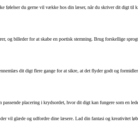
følelser du gerne vil vække hos din læser, når du skriver dit digt til k
er, og billeder for at skabe en poetisk stemning. Brug forskellige sprogt
 Gennemlæs dit digt flere gange for at sikre, at det flyder godt og form
g en passende placering i krydsordet, hvor dit digt kan fungere som en lede
der vil glæde og udfordre dine læsere. Lad din fantasi og kreativitet løbe