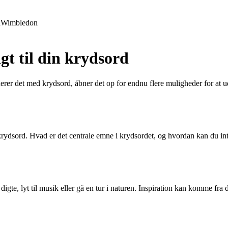
d
Wimbledon
igt til din krydsord
erer det med krydsord, åbner det op for endnu flere muligheder for at u
it krydsord. Hvad er det centrale emne i krydsordet, og hvordan kan du int
e digte, lyt til musik eller gå en tur i naturen. Inspiration kan komme fr