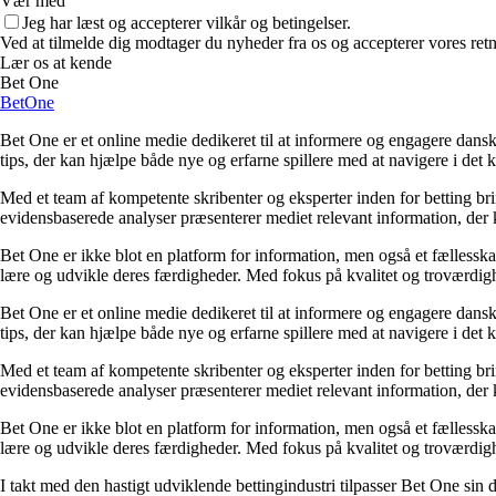
Vær med
Jeg har læst og accepterer vilkår og betingelser.
Ved at tilmelde dig modtager du nyheder fra os og accepterer vores retn
Lær os at kende
Bet One
BetOne
Bet One er et online medie dedikeret til at informere og engagere dansk
tips, der kan hjælpe både nye og erfarne spillere med at navigere i de
Med et team af kompetente skribenter og eksperter inden for betting br
evidensbaserede analyser præsenterer mediet relevant information, der 
Bet One er ikke blot en platform for information, men også et fællesskab 
lære og udvikle deres færdigheder. Med fokus på kvalitet og troværdighe
Bet One er et online medie dedikeret til at informere og engagere dansk
tips, der kan hjælpe både nye og erfarne spillere med at navigere i de
Med et team af kompetente skribenter og eksperter inden for betting br
evidensbaserede analyser præsenterer mediet relevant information, der 
Bet One er ikke blot en platform for information, men også et fællesskab 
lære og udvikle deres færdigheder. Med fokus på kvalitet og troværdighe
I takt med den hastigt udviklende bettingindustri tilpasser Bet One sin d