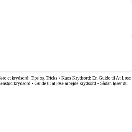
føre et krydsord: Tips og Tricks
•
Kaos Krydsord: En Guide til At Løse
enstød krydsord
•
Guide til at løse arbejde krydsord
•
Sådan løser du