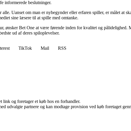
fe informerede beslutninger.
or alle. Uanset om man er nybegynder eller erfaren spiller, er målet at s
ediet sine læsere til at spille med omtanke.
ltur, ønsker Bet One at være førende inden for kvalitet og pålidelighed. M
bedste ud af deres spiloplevelser.
terest
TikTok
Mail
RSS
t link og foretager et køb hos en forhandler.
med udvalgte partnere og kan modtage provision ved køb foretaget gennem