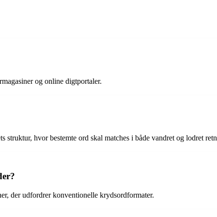
turmagasiner og online digtportaler.
 struktur, hvor bestemte ord skal matches i både vandret og lodret retn
der?
ner, der udfordrer konventionelle krydsordformater.