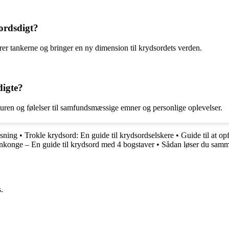
sordsdigt?
r tankerne og bringer en ny dimension til krydsordets verden.
digte?
aturen og følelser til samfundsmæssige emner og personlige oplevelser.
øsning
•
Trokle krydsord: En guide til krydsordselskere
•
Guide til at op
nkonge – En guide til krydsord med 4 bogstaver
•
Sådan løser du samm
.