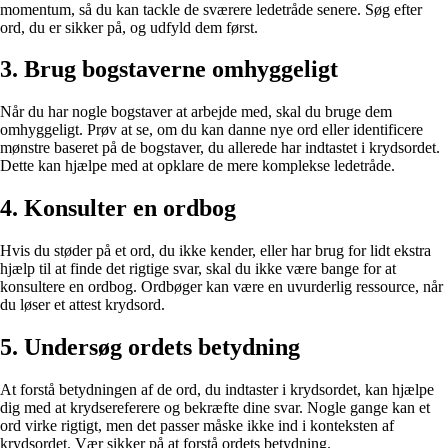
momentum, så du kan tackle de sværere ledetråde senere. Søg efter
ord, du er sikker på, og udfyld dem først.
3. Brug bogstaverne omhyggeligt
Når du har nogle bogstaver at arbejde med, skal du bruge dem
omhyggeligt. Prøv at se, om du kan danne nye ord eller identificere
mønstre baseret på de bogstaver, du allerede har indtastet i krydsordet.
Dette kan hjælpe med at opklare de mere komplekse ledetråde.
4. Konsulter en ordbog
Hvis du støder på et ord, du ikke kender, eller har brug for lidt ekstra
hjælp til at finde det rigtige svar, skal du ikke være bange for at
konsultere en ordbog. Ordbøger kan være en uvurderlig ressource, når
du løser et attest krydsord.
5. Undersøg ordets betydning
At forstå betydningen af de ord, du indtaster i krydsordet, kan hjælpe
dig med at krydsereferere og bekræfte dine svar. Nogle gange kan et
ord virke rigtigt, men det passer måske ikke ind i konteksten af ​​
krydsordet. Vær sikker på at forstå ordets betydning.