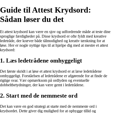
Guide til Attest Krydsord:
Sådan løser du det
Et attest krydsord kan være en sjov og udfordrende måde at teste dine
sproglige færdigheder på. Disse krydsord er ofte fyldt med kreative
ledetråde, der kræver både tålmodighed og kreativ tænkning for at
løse. Her er nogle nyttige tips til at hjælpe dig med at mestre et attest
krydsord:
1. Læs ledetrådene omhyggeligt
Det første skridt i at løse et attest krydsord er at læse ledetrådene
omhyggeligt. Forståelsen af ledetrådene er afgørende for at finde de
rigtige svar. Vær opmærksom på ordlyden og eventuelle
dobbeltbetydninger, der kan være gemt i ledetrådene.
2. Start med de nemmeste ord
Det kan være en god strategi at starte med de nemmeste ord i
krydsordet. Dette giver dig mulighed for at opbygge tillid og