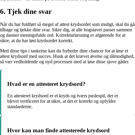
6. Tjek dine svar
Når du har fuldført så meget af attest krydsordet som muligt, skal du gå
tilbage og tjekke dine svar. Sikre dig, at alle bogstaver passer sammen
og danner meningsfulde ord. Korrekturlæsning er afgørende for at
sikre, at du har løst krydsordet korrekt.
Med disse tips i tankerne kan du forbedre dine chancer for at løse et
attest krydsord med succes. Husk at det kræver øvelse og tålmodighed,
så vær vedholdende og nyd processen med at løse disse sjove gåder.
Hvad er en attesteret krydsord?
En attesteret krydsord er et kryds og tværs puslespil, der er
blevet verificeret for at sikre, at det er korrekt og opfylder
standarderne.
Hvor kan man finde attesterede krydsord