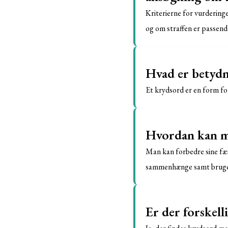
Kriterierne for vurdering
og om straffen er passende
Hvad er betydn
Et krydsord er en form for
Hvordan kan ma
Man kan forbedre sine fær
sammenhænge samt bruge 
Er der forskel