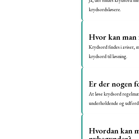
Ja, der findes krydsord me
krydsordsløsere.
Hvor kan man f
Krydsord findes i aviser, 
krydsord til løsning.
Er der nogen f
At løse krydsord regelmæs
underholdende og udfordr
Hvordan kan ma
nybegynder?