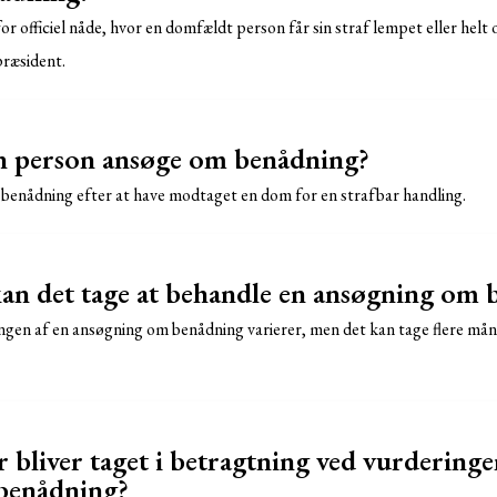
or officiel nåde, hvor en domfældt person får sin straf lempet eller hel
præsident.
n person ansøge om benådning?
benådning efter at have modtaget en dom for en strafbar handling.
kan det tage at behandle en ansøgning om
en af en ansøgning om benådning varierer, men det kan tage flere måne
r bliver taget i betragtning ved vurderinge
benådning?