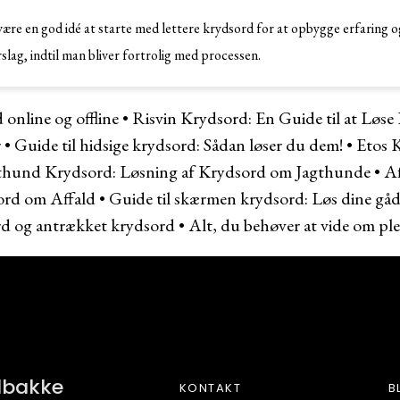
ære en god idé at starte med lettere krydsord for at opbygge erfaring o
slag, indtil man bliver fortrolig med processen.
 online og offline
•
Risvin Krydsord: En Guide til at Løse
r
•
Guide til hidsige krydsord: Sådan løser du dem!
•
Etos 
thund Krydsord: Løsning af Krydsord om Jagthunde
•
Af
sord om Affald
•
Guide til skærmen krydsord: Løs dine gåde
rd og antrækket krydsord
•
Alt, du behøver at vide om pl
BETONE
ndbakke
KONTAKT
B