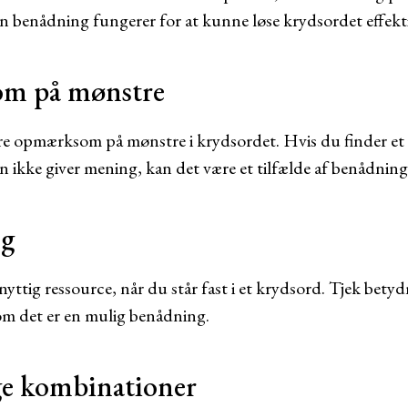
an benådning fungerer for at kunne løse krydsordet effekti
m på mønstre
ære opmærksom på mønstre i krydsordet. Hvis du finder et o
n ikke giver mening, kan det være et tilfælde af benådning
og
ttig ressource, når du står fast i et krydsord. Tjek betyd
 om det er en mulig benådning.
ige kombinationer