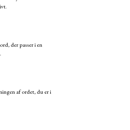
vt.
rd, der passer i en
.
ningen af ordet, du er i