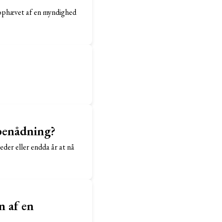
t ophævet af en myndighed
 benådning?
der eller endda år at nå
n af en