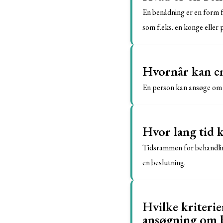
En benådning er en form f
som f.eks. en konge eller 
Hvornår kan e
En person kan ansøge om 
Hvor lang tid 
Tidsrammen for behandling
en beslutning.
Hvilke kriterie
ansøgning om 