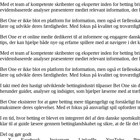
Med et team af kompetente skribenter og eksperter inden for betting br
evidensbaserede analyser præsenterer mediet relevant information, der 
Bet One er ikke blot en platform for information, men også et fællesskab 
lære og udvikle deres færdigheder. Med fokus på kvalitet og troværdighe
Bet One er et online medie dedikeret til at informere og engagere dansk
tips, der kan hjælpe både nye og erfarne spillere med at navigere i de
Med et team af kompetente skribenter og eksperter inden for betting br
evidensbaserede analyser præsenterer mediet relevant information, der 
Bet One er ikke blot en platform for information, men også et fællesskab 
lære og udvikle deres færdigheder. Med fokus på kvalitet og troværdighe
I takt med den hastigt udviklende bettingindustri tilpasser Bet One sin d
herunder guider, analyser og indsigter, som hjælper læserne med at træf
Bet One eksisterer for at gøre betting mere tilgængeligt og forståeligt f
maksimere deres oplevelser. Med et fokus på ansvarligt spil opfordrer m
I en tid, hvor betting er blevet en integreret del af den danske sportsku
klar til at guide læsere gennem bettinglandskabet og sikre, at de får det 
Del og gør godt
X
Facebook
Instagram
LinkedIn
YouTube
Pin