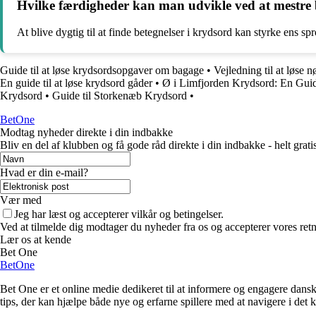
Hvilke færdigheder kan man udvikle ved at mestre 
At blive dygtig til at finde betegnelser i krydsord kan styrke ens s
Guide til at løse krydsordsopgaver om bagage
•
Vejledning til at løse 
En guide til at løse krydsord gåder
•
Ø i Limfjorden Krydsord: En Guid
Krydsord
•
Guide til Storkenæb Krydsord
•
BetOne
Modtag nyheder direkte i din indbakke
Bliv en del af klubben og få gode råd direkte i din indbakke - helt gratis
Hvad er din e-mail?
Vær med
Jeg har læst og accepterer vilkår og betingelser.
Ved at tilmelde dig modtager du nyheder fra os og accepterer vores retn
Lær os at kende
Bet One
BetOne
Bet One er et online medie dedikeret til at informere og engagere dansk
tips, der kan hjælpe både nye og erfarne spillere med at navigere i de