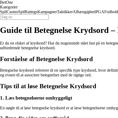
BetOne
Kategorier
Spil
Casino
Spil
Ratings
Kampagner
Taktikker
Afhængighed
PGA
Fodbol
Guide til Betegnelse Krydsord –
Er du en elsker af krydsord? Har du nogensinde stået fast på en betegnel
udfordrende betegnelse krydsord.
Forståelse af Betegnelse Krydsord
Betegnelse krydsord refererer til en specifik type krydsord, hvor defin
og evnen til at associere betegnelser med de rigtige ord.
Tips til at løse Betegnelse Krydsord
1. Læs betegnelserne omhyggeligt
En nøgle til at løse betegnelse krydsord er at læse betegnelserne omhyg