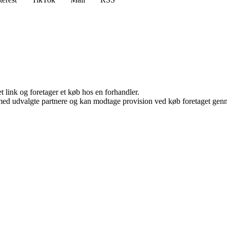
t link og foretager et køb hos en forhandler.
med udvalgte partnere og kan modtage provision ved køb foretaget gennem