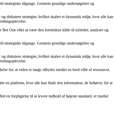
til strategiske tilgange. Gennem grundige undersøgelser og
.
 og diskutere strategier, hvilket skaber et dynamisk miljø, hvor alle kan
bettingoplevelse.
 Bet One efter at være den foretrukne kilde til nyheder, analyser og
til strategiske tilgange. Gennem grundige undersøgelser og
.
 og diskutere strategier, hvilket skaber et dynamisk miljø, hvor alle kan
bettingoplevelse.
else for, at viden er magt, tilbyder mediet en bred vifte af ressourcer,
kabe en platform, hvor alle kan finde den information, de behøver, for at
ed en forpligtelse til at levere indhold af højeste standard, er mediet