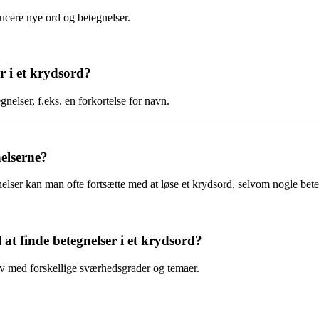
ucere nye ord og betegnelser.
r i et krydsord?
gnelser, f.eks. en forkortelse for navn.
elserne?
elser kan man ofte fortsætte med at løse et krydsord, selvom nogle bete
 at finde betegnelser i et krydsord?
lv med forskellige sværhedsgrader og temaer.