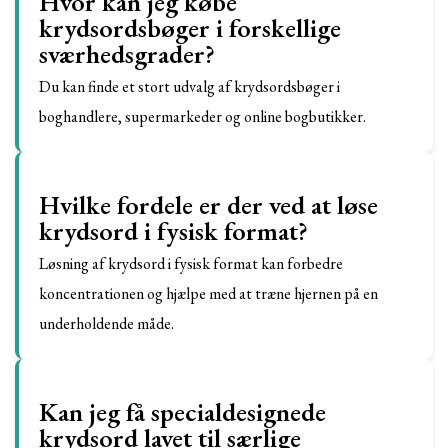
Hvor kan jeg købe
krydsordsbøger i forskellige
sværhedsgrader?
Du kan finde et stort udvalg af krydsordsbøger i
boghandlere, supermarkeder og online bogbutikker.
Hvilke fordele er der ved at løse
krydsord i fysisk format?
Løsning af krydsord i fysisk format kan forbedre
koncentrationen og hjælpe med at træne hjernen på en
underholdende måde.
Kan jeg få specialdesignede
krydsord lavet til særlige