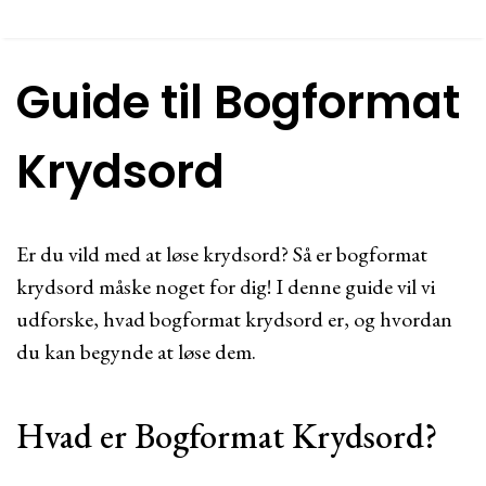
Guide til Bogformat
Krydsord
Er du vild med at løse krydsord? Så er bogformat
krydsord måske noget for dig! I denne guide vil vi
udforske, hvad bogformat krydsord er, og hvordan
du kan begynde at løse dem.
Hvad er Bogformat Krydsord?