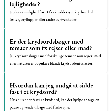
lejligheder?
Ja, der er mulighed for at få skræddersyet krydsord til
fester, bryllupper eller andre begivenheder.
Er der krydsordsbøger med
temaer som fx rejser eller mad?
Ja, krydsordsbøger med forskellige temaer som rejser, mad
eller naturen er populære blandt krydsordentusiaster.
Hvordan kan jeg undgå at sidde
fast i et krydsord?
Hvis du sidder fast i et krydsord, kan det hjælpe at tage en
pause og vende tilbage med friske øjne.