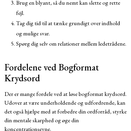
Brug en blyant, så du nemt kan slette og rette
fejl.
Tag dig tid til at tænke grundigt over indhold
og mulige svar.
Spørg dig selv om relationer mellem ledetrådene.
Fordelene ved Bogformat
Krydsord
Der er mange fordele ved at løse bogformat krydsord.
Udover at være underholdende og udfordrende, kan
det også hjælpe med at forbedre din ordforråd, styrke
din mentale skarphed og øge din
koncentrationsevne.