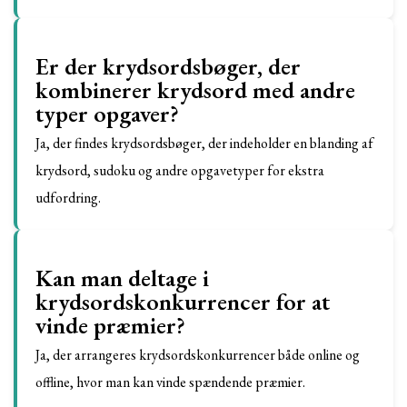
Er der krydsordsbøger, der
kombinerer krydsord med andre
typer opgaver?
Ja, der findes krydsordsbøger, der indeholder en blanding af
krydsord, sudoku og andre opgavetyper for ekstra
udfordring.
Kan man deltage i
krydsordskonkurrencer for at
vinde præmier?
Ja, der arrangeres krydsordskonkurrencer både online og
offline, hvor man kan vinde spændende præmier.