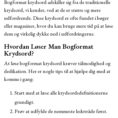
Bogformat krydsord adskiller sig fra de traditionelle
krydsord, vi kender, ved at de er større og mere
udfordrende. Disse krydsord er ofte fundet i bøger
eller magasiner, hvor du kan bruge mere tid på at løse
dem og virkelig dykke ned i udfordringerne.
Hvordan Løser Man Bogformat
Krydsord?
At løse bogformat krydsord kræver tålmodighed og
dedikation. Her er nogle tips til at hjælpe dig med at
komme i gang:
Start med at læse alle krydsordsdefinitionerne
grundigt.
Prøv at udfylde de nemmeste ledetråde først.