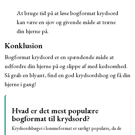
At bruge tid på at løse bogformat krydsord
kan være en sjov og givende måde at træne
din hjerne på.
Konklusion
Bogformat krydsord er en spændende måde at
udfordre din hjerne på og slippe af med kedsomhed.
Så grab en blyant, find en god krydsordsbog og få din
hjerne i gang!
Hvad er det mest populære
bogformat til krydsord?
Krydsordsbøger i lommeformat er særligt populære, da de