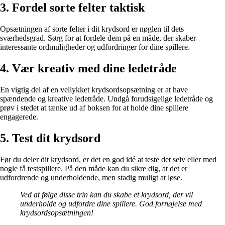
3. Fordel sorte felter taktisk
Opsætningen af sorte felter i dit krydsord er nøglen til dets
sværhedsgrad. Sørg for at fordele dem på en måde, der skaber
interessante ordmuligheder og udfordringer for dine spillere.
4. Vær kreativ med dine ledetråde
En vigtig del af en vellykket krydsordsopsætning er at have
spændende og kreative ledetråde. Undgå forudsigelige ledetråde og
prøv i stedet at tænke ud af boksen for at holde dine spillere
engagerede.
5. Test dit krydsord
Før du deler dit krydsord, er det en god idé at teste det selv eller med
nogle få testspillere. På den måde kan du sikre dig, at det er
udfordrende og underholdende, men stadig muligt at løse.
Ved at følge disse trin kan du skabe et krydsord, der vil
underholde og udfordre dine spillere. God fornøjelse med
krydsordsopsætningen!