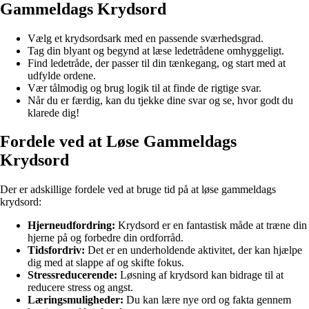
Gammeldags Krydsord
Vælg et krydsordsark med en passende sværhedsgrad.
Tag din blyant og begynd at læse ledetrådene omhyggeligt.
Find ledetråde, der passer til din tænkegang, og start med at
udfylde ordene.
Vær tålmodig og brug logik til at finde de rigtige svar.
Når du er færdig, kan du tjekke dine svar og se, hvor godt du
klarede dig!
Fordele ved at Løse Gammeldags
Krydsord
Der er adskillige fordele ved at bruge tid på at løse gammeldags
krydsord:
Hjerneudfordring:
Krydsord er en fantastisk måde at træne din
hjerne på og forbedre din ordforråd.
Tidsfordriv:
Det er en underholdende aktivitet, der kan hjælpe
dig med at slappe af og skifte fokus.
Stressreducerende:
Løsning af krydsord kan bidrage til at
reducere stress og angst.
Læringsmuligheder:
Du kan lære nye ord og fakta gennem