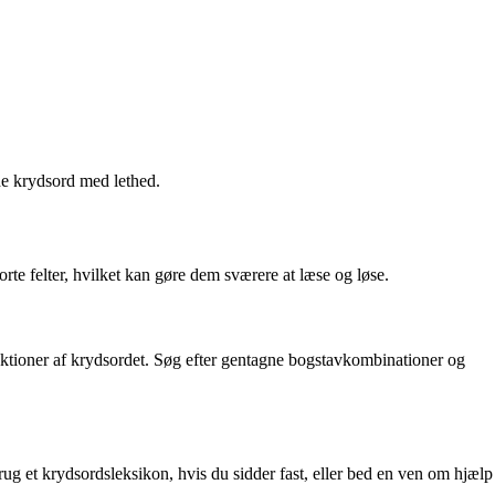
ende krydsord med lethed.
sorte felter, hvilket kan gøre dem sværere at læse og løse.
e sektioner af krydsordet. Søg efter gentagne bogstavkombinationer og
ug et krydsordsleksikon, hvis du sidder fast, eller bed en ven om hjælp