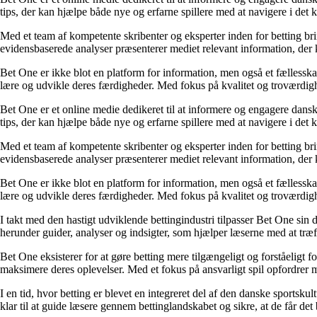
tips, der kan hjælpe både nye og erfarne spillere med at navigere i de
Med et team af kompetente skribenter og eksperter inden for betting br
evidensbaserede analyser præsenterer mediet relevant information, der 
Bet One er ikke blot en platform for information, men også et fællesskab 
lære og udvikle deres færdigheder. Med fokus på kvalitet og troværdighe
Bet One er et online medie dedikeret til at informere og engagere dansk
tips, der kan hjælpe både nye og erfarne spillere med at navigere i de
Med et team af kompetente skribenter og eksperter inden for betting br
evidensbaserede analyser præsenterer mediet relevant information, der 
Bet One er ikke blot en platform for information, men også et fællesskab 
lære og udvikle deres færdigheder. Med fokus på kvalitet og troværdighe
I takt med den hastigt udviklende bettingindustri tilpasser Bet One sin d
herunder guider, analyser og indsigter, som hjælper læserne med at træf
Bet One eksisterer for at gøre betting mere tilgængeligt og forståeligt f
maksimere deres oplevelser. Med et fokus på ansvarligt spil opfordrer m
I en tid, hvor betting er blevet en integreret del af den danske sportsku
klar til at guide læsere gennem bettinglandskabet og sikre, at de får det 