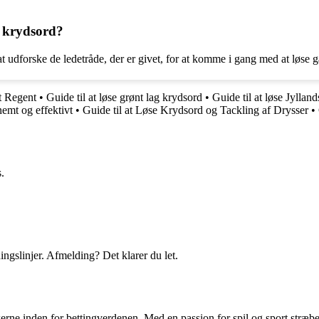
 krydsord?
at udforske de ledetråde, der er givet, for at komme i gang med at løse 
t Regent
•
Guide til at løse grønt lag krydsord
•
Guide til at løse Jylla
emt og effektivt
•
Guide til at Løse Krydsord og Tackling af Drysser
•
.
ingslinjer. Afmelding? Det klarer du let.
erne inden for bettingverdenen. Med en passion for spil og sport stræber