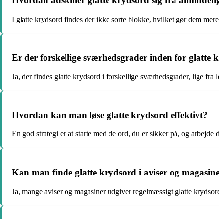
Hvordan adskiller glatte krydsord sig fra almindel
I glatte krydsord findes der ikke sorte blokke, hvilket gør dem mere
Er der forskellige sværhedsgrader inden for glatte 
Ja, der findes glatte krydsord i forskellige sværhedsgrader, lige fra l
Hvordan kan man løse glatte krydsord effektivt?
En god strategi er at starte med de ord, du er sikker på, og arbejde 
Kan man finde glatte krydsord i aviser og magasin
Ja, mange aviser og magasiner udgiver regelmæssigt glatte krydsord 