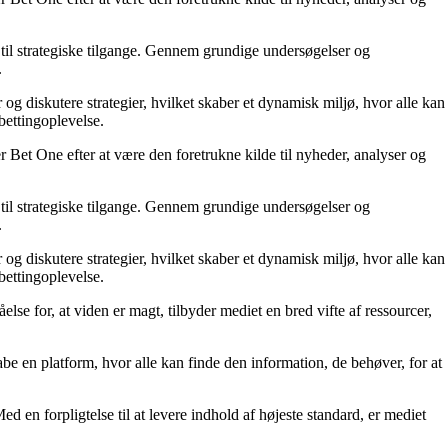
til strategiske tilgange. Gennem grundige undersøgelser og
.
 og diskutere strategier, hvilket skaber et dynamisk miljø, hvor alle kan
bettingoplevelse.
 Bet One efter at være den foretrukne kilde til nyheder, analyser og
til strategiske tilgange. Gennem grundige undersøgelser og
.
 og diskutere strategier, hvilket skaber et dynamisk miljø, hvor alle kan
bettingoplevelse.
else for, at viden er magt, tilbyder mediet en bred vifte af ressourcer,
kabe en platform, hvor alle kan finde den information, de behøver, for at
ed en forpligtelse til at levere indhold af højeste standard, er mediet