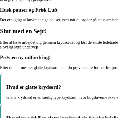
Husk pauser og Frisk Luft
Det er vigtigt at huske at tage pauser, især når du støder på en svær lede
Slut med en Sejr!
Efter at have arbejdet dig gennem krydsordet og løst de sidste ledetråde, 
sjovt og lære undervejs.
Prøv en ny udfordring!
Efter du har mestret glatte krydsord, kan du prøve andre former for pusl
Hvad er glatte krydsord?
Glatte krydsord er en særlig type krydsord, hvor bogstaverne ikke 