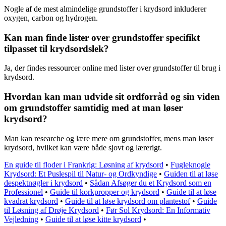
Nogle af de mest almindelige grundstoffer i krydsord inkluderer
oxygen, carbon og hydrogen.
Kan man finde lister over grundstoffer specifikt
tilpasset til krydsordslek?
Ja, der findes ressourcer online med lister over grundstoffer til brug i
krydsord.
Hvordan kan man udvide sit ordforråd og sin viden
om grundstoffer samtidig med at man løser
krydsord?
Man kan researche og lære mere om grundstoffer, mens man løser
krydsord, hvilket kan være både sjovt og lærerigt.
En guide til floder i Frankrig: Løsning af krydsord
•
Fugleknogle
Krydsord: Et Puslespil til Natur- og Ordkyndige
•
Guiden til at løse
despektnøgler i krydsord
•
Sådan Afsøger du et Krydsord som en
Professionel
•
Guide til korkpropper og krydsord
•
Guide til at løse
kvadrat krydsord
•
Guide til at løse krydsord om plantestof
•
Guide
til Løsning af Drøje Krydsord
•
Før Sol Krydsord: En Informativ
Vejledning
•
Guide til at løse kitte krydsord
•