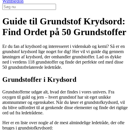
Wimbledon
Guide til Grundstof Krydsord:
Find Ordet på 50 Grundstoffer
Er du fan af krydsord og interesseret i videnskab og kemi? Så er en
grundstof krydsord lige noget for dig! Her vil vi guide dig gennem
løsningen af krydsord, der omhandler grundstoffer. Lad os dykke
ned i verdens 118 grundstoffer og finde det perfekte ord med disse
50 grundstofrelaterede ledetråde.
Grundstoffer i Krydsord
Grundstofferne udgør alt, hvad der findes i vores univers. Fra
oxygen til guld og jern – hvert grundstof har sit eget unikke
atomnummer og egenskaber. Når du løser et grundstofkrydsord, vil
du blive udfordret til at genkende disse elementer og finde det rigtige
ord ud fra ledetrådene.
Her er en liste over nogle af de mest almindelige ledetråde, der ofte
bruges i grundstofkrydsord: