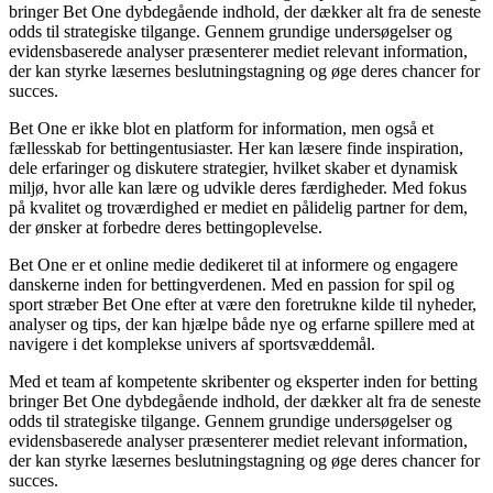
bringer Bet One dybdegående indhold, der dækker alt fra de seneste
odds til strategiske tilgange. Gennem grundige undersøgelser og
evidensbaserede analyser præsenterer mediet relevant information,
der kan styrke læsernes beslutningstagning og øge deres chancer for
succes.
Bet One er ikke blot en platform for information, men også et
fællesskab for bettingentusiaster. Her kan læsere finde inspiration,
dele erfaringer og diskutere strategier, hvilket skaber et dynamisk
miljø, hvor alle kan lære og udvikle deres færdigheder. Med fokus
på kvalitet og troværdighed er mediet en pålidelig partner for dem,
der ønsker at forbedre deres bettingoplevelse.
Bet One er et online medie dedikeret til at informere og engagere
danskerne inden for bettingverdenen. Med en passion for spil og
sport stræber Bet One efter at være den foretrukne kilde til nyheder,
analyser og tips, der kan hjælpe både nye og erfarne spillere med at
navigere i det komplekse univers af sportsvæddemål.
Med et team af kompetente skribenter og eksperter inden for betting
bringer Bet One dybdegående indhold, der dækker alt fra de seneste
odds til strategiske tilgange. Gennem grundige undersøgelser og
evidensbaserede analyser præsenterer mediet relevant information,
der kan styrke læsernes beslutningstagning og øge deres chancer for
succes.