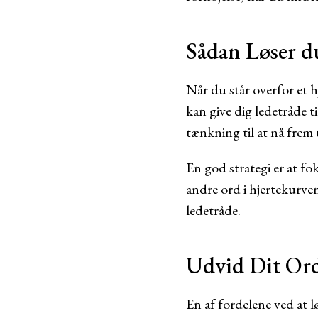
Sådan Løser d
Når du står overfor et h
kan give dig ledetråde t
tænkning til at nå frem t
En god strategi er at fok
andre ord i hjertekurve
ledetråde.
Udvid Dit Or
En af fordelene ved at 