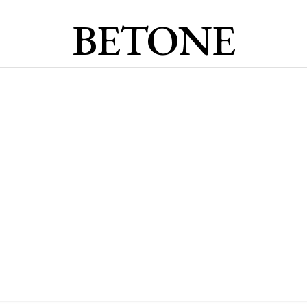
BETONE