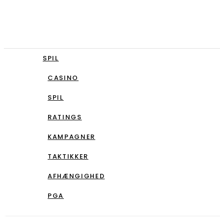
SPIL
CASINO
SPIL
RATINGS
KAMPAGNER
TAKTIKKER
AFHÆNGIGHED
PGA