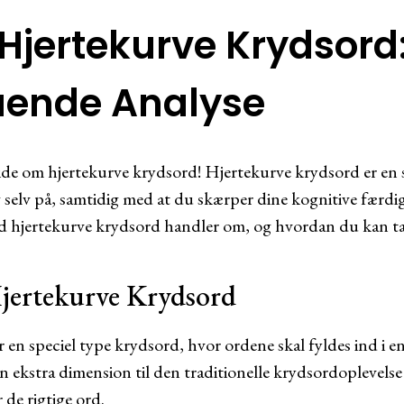
 Hjertekurve Krydsord
ende Analyse
ide om hjertekurve krydsord! Hjertekurve krydsord er en
selv på, samtidig med at du skærper dine kognitive færdi
ad hjertekurve krydsord handler om, og hvordan du kan t
Hjertekurve Krydsord
en speciel type krydsord, hvor ordene skal fyldes ind i en
 en ekstra dimension til den traditionelle krydsordoplevelse
 de rigtige ord.