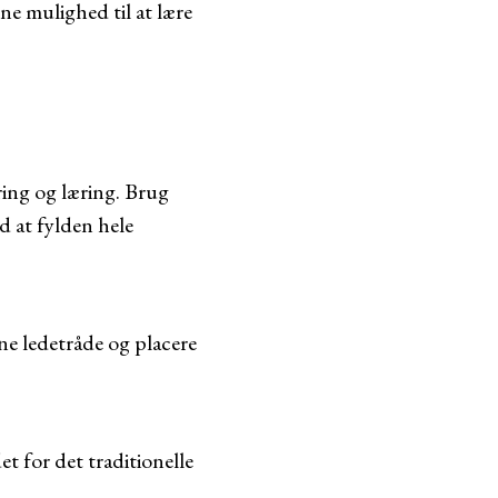
e mulighed til at lære
ring og læring. Brug
d at fylden hele
vne ledetråde og placere
et for det traditionelle